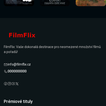
nyní
nyní
nyní
nyní
nyní
nyní
FilmFlix: Vaše dokonalá destinace pro neomezené množství filmů
a pořadů!
info@filmflix.cz
0000000000
Prémiové tituly