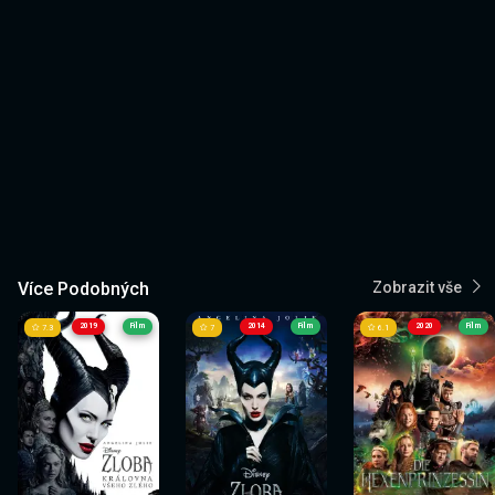
Více Podobných
Zobrazit vše
2019
Film
2014
Film
2020
Film
7.3
7
6.1
Sledovat
Sledovat
Sledovat
Sledovat
Sledovat
Sledovat