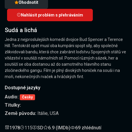
Ohodnotit
Nahlásit problém s přehráváním
Sudá a lichá
Jedna z nejproslulejších komedií dvojice Bud Spencer a Terence
Hill. Tentokrát opět musí oba kumpáni spojit síly, aby společně
zlikvidovali bandu, která chce zabránit loďstvu Spojených států ve
vítězství v soutěži námořních sil. Pomocí různých sázek, her a
soutěží se oba dostanou až do samotného hlavního stanu
zločineckého gangu. Film je plný divokých honiček na souši i na
moři, nekonečných rvaček a hráčských fint.
Dostupné jazyky
Audio:
Česky
Titulky:
Země původu:
Itálie, USA
1978
115
SD
6.9 (IMDb)
69 zhlédnutí