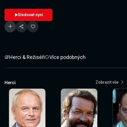
Sledovat nyní
Herci & Režiséři
Více podobných
Herci
Zobrazit vše