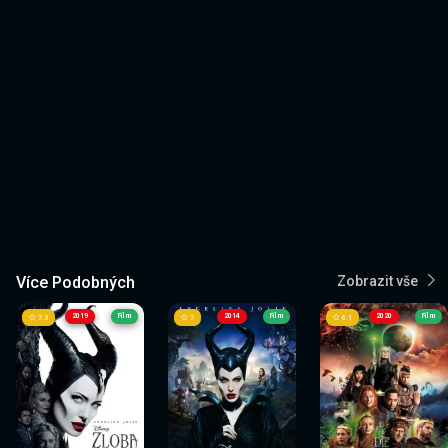
Více Podobných
Zobrazit vše
2019
Film
2014
Film
2020
Film
7.3
7
6.1