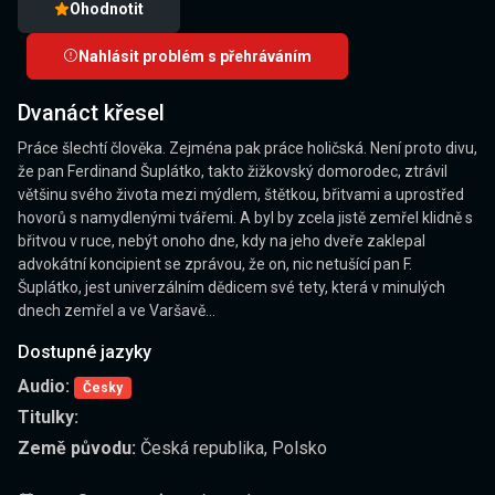
Ohodnotit
Nahlásit problém s přehráváním
Dvanáct křesel
Práce šlechtí člověka. Zejména pak práce holičská. Není proto divu,
že pan Ferdinand Šuplátko, takto žižkovský domorodec, ztrávil
většinu svého života mezi mýdlem, štětkou, břitvami a uprostřed
hovorů s namydlenými tvářemi. A byl by zcela jistě zemřel klidně s
břitvou v ruce, nebýt onoho dne, kdy na jeho dveře zaklepal
advokátní koncipient se zprávou, že on, nic netušící pan F.
Šuplátko, jest univerzálním dědicem své tety, která v minulých
dnech zemřel a ve Varšavě...
Dostupné jazyky
Audio:
Česky
Titulky:
Země původu:
Česká republika, Polsko