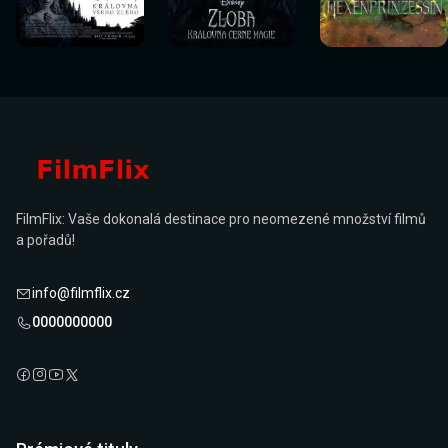
Sledovat
Sledovat
Sledovat
Sledovat
Sledovat
Sledovat
nyní
nyní
nyní
nyní
nyní
nyní
FilmFlix: Vaše dokonalá destinace pro neomezené množství filmů
a pořadů!
info@filmflix.cz
0000000000