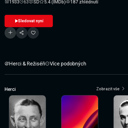
1933
63
SD
5.4 (IMDb)
187 zhlédnutí
Sledovat nyní
Herci & Režiséři
Více podobných
Herci
Zobrazit vše