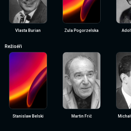
Vlasta Burian
Zula Pogorzelska
Adol
Režiséři
Stanislaw Belski
Martin Frič
Michał