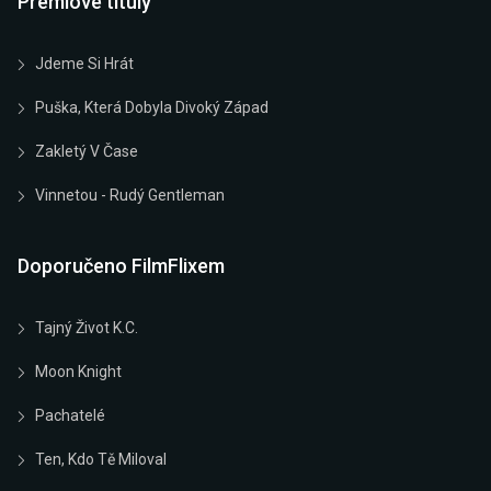
Prémiové tituly
Jdeme Si Hrát
Puška, Která Dobyla Divoký Západ
Zakletý V Čase
Vinnetou - Rudý Gentleman
Doporučeno FilmFlixem
Tajný Život K.C.
Moon Knight
Pachatelé
Ten, Kdo Tě Miloval