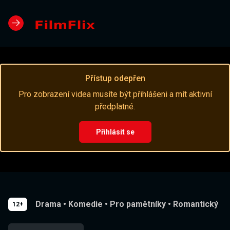
Přístup odepřen
Pro zobrazení videa musíte být přihlášeni a mít aktivní
předplatné.
Přihlásit se
Drama
•
Komedie
•
Pro pamětníky
•
Romantický
12+