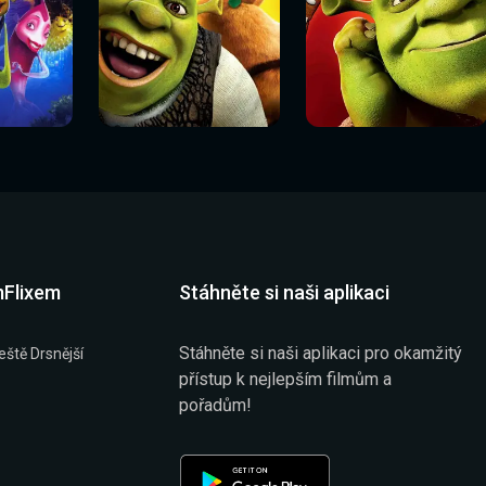
Sledovat
Sledovat
í
Sledovat nyní
Sledovat nyní
nyní
nyní
mFlixem
Stáhněte si naši aplikaci
Stáhněte si naši aplikaci pro okamžitý
eště Drsnější
přístup k nejlepším filmům a
pořadům!