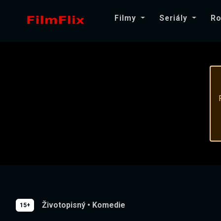
Filmy
Seriály
Ro
Životopisný
•
Komedie
15+