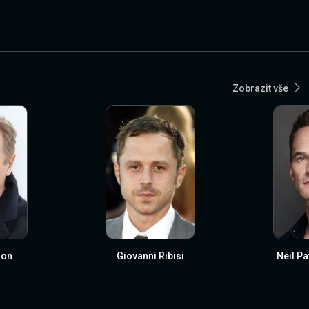
Zobrazit vše
son
Giovanni Ribisi
Neil Pa