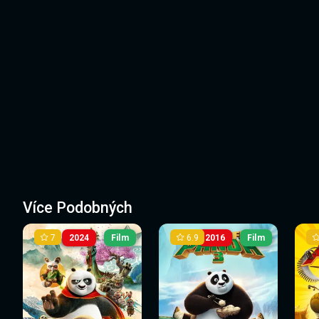
Více Podobných
7
6.9
2024
Film
2016
Film