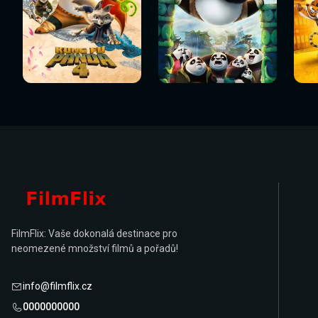
Sledovat
Sledovat
Sledovat nyní
Sledovat nyní
Sl
nyní
nyní
FilmFlix: Vaše dokonalá destinace pro
neomezené množství filmů a pořadů!
info@filmflix.cz
0000000000