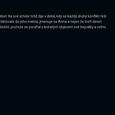
ost. Ke své smůle totiž žije v době, kdy se každý druhý konflikt řeší
istěhovalo do jeho města, jmenuje se Anna a nejen že trefí deset
ůležité, protože se porafal s kníratým objevem své bejvalky a velmi