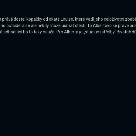
a právě dostal kopačky od okaté Louise, které vadí jeho celoživotní zbaběl
kého outsidera se ale někdy může usmát štěstí. To Albertovo se právě př
é odhodlání ho to taky naučit. Pro Alberta je „studium střelby" životně d