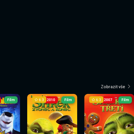
Zobrazit vše
6.3
6.3
Film
2010
Film
2007
Film