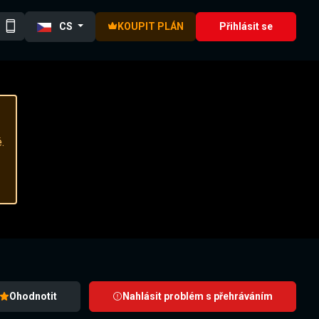
CS
KOUPIT PLÁN
Přihlásit se
.
Ohodnotit
Nahlásit problém s přehráváním