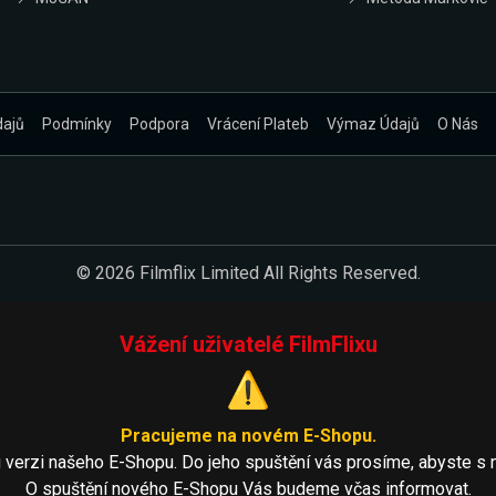
dajů
Podmínky
Podpora
Vrácení Plateb
Výmaz Údajů
O Nás
© 2026 Filmflix Limited All Rights Reserved.
Vážení uživatelé FilmFlixu
⚠️
Pracujeme na novém E-Shopu.
 verzi našeho E-Shopu. Do jeho spuštění vás prosíme, abyste s 
O spuštění nového E-Shopu Vás budeme včas informovat.