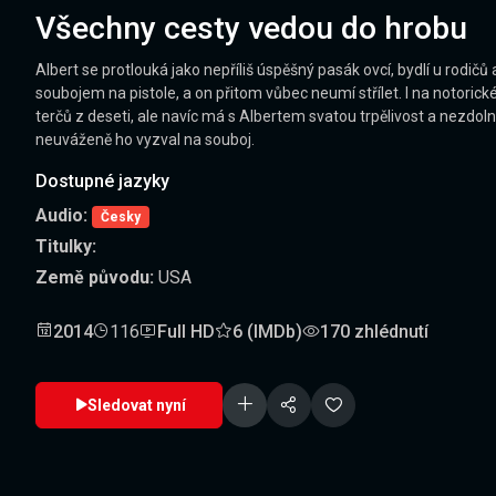
Všechny cesty vedou do hrobu
Albert se protlouká jako nepříliš úspěšný pasák ovcí, bydlí u rodičů 
soubojem na pistole, a on přitom vůbec neumí střílet. I na notoric
terčů z deseti, ale navíc má s Albertem svatou trpělivost a nezdoln
neuváženě ho vyzval na souboj.
Dostupné jazyky
Audio:
Česky
Titulky:
Země původu:
USA
2014
116
Full HD
6 (IMDb)
170 zhlédnutí
Sledovat nyní