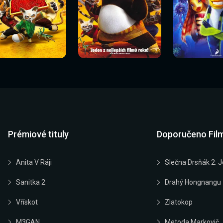
Sledovat
Sledovat
Sledovat
edovat nyní
Sledovat nyní
Sledovat nyn
nyní
nyní
nyní
Prémiové tituly
Doporučeno Fil
Anita V Ráji
Slečna Drsňák 2: J
Sanitka 2
Drahý Hongnangu
Vřískot
Zlatokop
M3GAN
Metoda Markovič