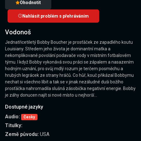
Ohodnotit
Nahlásit problém s přehráváním
Vodonoš
Jednatřicetiletý Bobby Boucher je prosťáček ze zapadlého koutu
Louisiany. Středem jeho života je dominantní matka a
nekomplikované povolání podavače vody v místním fotbalovém
týmu. I když Bobby vykonává svou práci se zápalem a nasazením
hodným uznání, pro svůj mdlý rozum je terčem posměchu a
hrubých legrácek ze strany hráčů. Co hůř, kouč přikázal Bobbymu
nechat si všechno líbit a tak se v jinak nezáludné duši božího
prosťáčka nahromadila slušná zásobička negativní energie. Bobby
je záhy donucen najít si nové místo u nejhorší…
Dostupné jazyky
Audio:
Česky
Titulky:
Země původu:
USA