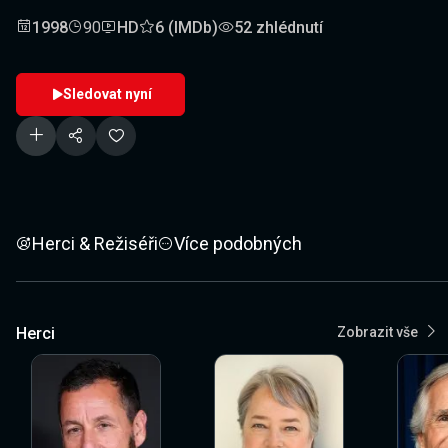
1998
90
HD
6 (IMDb)
52 zhlédnutí
Sledovat nyní
Herci & Režiséři
Více podobných
Herci
Zobrazit vše