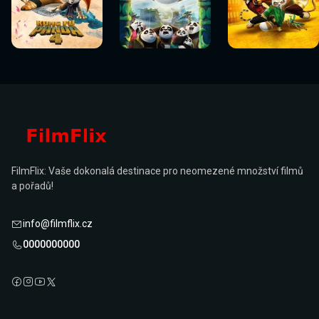
Sledovat
Sledovat
Sledovat
Sledovat
Sledovat
Sledovat
nyní
nyní
nyní
nyní
nyní
nyní
FilmFlix: Vaše dokonalá destinace pro neomezené množství filmů
a pořadů!
info@filmflix.cz
0000000000