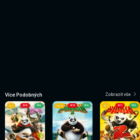
Více Podobných
Zobrazit vše
2024
Film
2016
Film
2011
Film
7
6.9
7