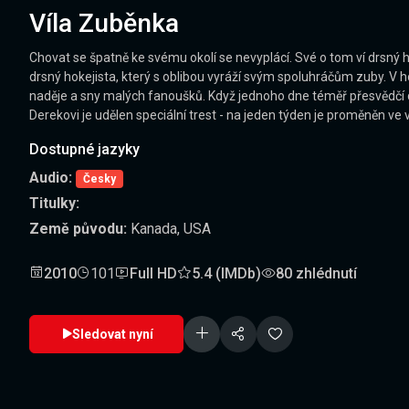
Víla Zuběnka
Chovat se špatně ke svému okolí se nevyplácí. Své o tom ví drsný
drsný hokejista, který s oblibou vyráží svým spoluhráčům zuby. V 
naděje a sny malých fanoušků. Když jednoho dne téměř přesvědčí dcer
Derekovi je udělen speciální trest - na jeden týden je proměněn ve
Dostupné jazyky
Audio:
Česky
Titulky:
Země původu:
Kanada, USA
2010
101
Full HD
5.4 (IMDb)
80 zhlédnutí
Sledovat nyní