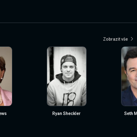
Zobrazit vše
ews
Ryan Sheckler
Seth 