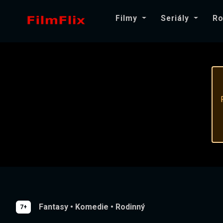
Filmy
Seriály
Ro
Fantasy
•
Komedie
•
Rodinný
7+