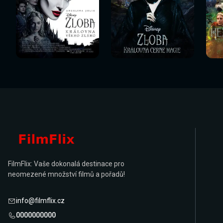
Sledovat
Sledovat
Sledovat nyní
Sledovat nyní
Sl
nyní
nyní
FilmFlix: Vaše dokonalá destinace pro
neomezené množství filmů a pořadů!
info@filmflix.cz
0000000000