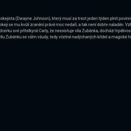
 hokejista (Dwayne Johnson), který musí za trest jeden týden plnit pov
hokeji se mu kvůli zranění právě moc nedaří, a tak není dobře naladěn. 
ku své přítelkyně Carly, že neexistuje víla Zuběnka, dochází trpělivost 
 vílu Zuběnku se vším všudy, tedy včetně nadýchaných křídel a magické hů