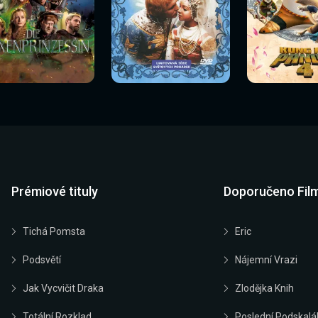
Sledovat
Sledovat
Sledovat
edovat nyní
Sledovat nyní
Sledovat nyn
nyní
nyní
nyní
Prémiové tituly
Doporučeno Fil
Tichá Pomsta
Eric
Podsvětí
Nájemní Vrazi
Jak Vycvičit Draka
Zlodějka Knih
Totální Rozklad
Poslední Podskalá