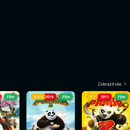
Zobrazit vše
6.9
7
Film
2016
Film
2011
Film