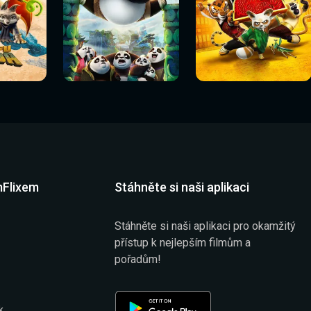
Sledovat
Sledovat
í
Sledovat nyní
Sledovat nyní
nyní
nyní
mFlixem
Stáhněte si naši aplikaci
Stáhněte si naši aplikaci pro okamžitý
přístup k nejlepším filmům a
pořadům!
k