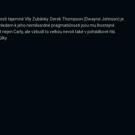
innosti tajemné Víly Zuběnky. Derek Thompson (Dwayne Johnson) je
Vzhledem k jeho nemilosrdné pragmatičnosti jsou mu lhostejné
nejen Carly, ale vzbudí to velkou nevoli také v pohádkové říši.
lky.