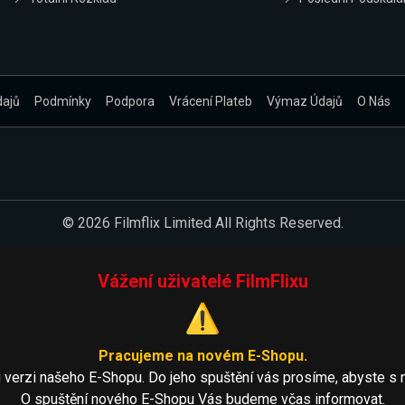
dajů
Podmínky
Podpora
Vrácení Plateb
Výmaz Údajů
O Nás
© 2026 Filmflix Limited All Rights Reserved.
Vážení uživatelé FilmFlixu
⚠️
Pracujeme na novém E-Shopu.
 verzi našeho E-Shopu. Do jeho spuštění vás prosíme, abyste s 
O spuštění nového E-Shopu Vás budeme včas informovat.