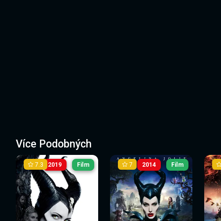
Více Podobných
7.3
7
2019
Film
2014
Film