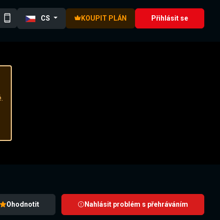
CS
KOUPIT PLÁN
Přihlásit se
.
Ohodnotit
Nahlásit problém s přehráváním