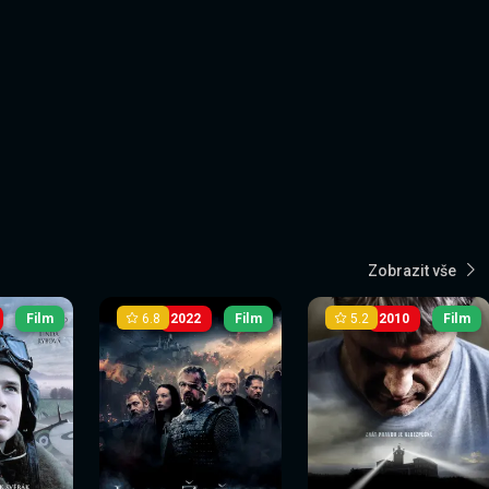
Zobrazit vše
6.8
5.2
Film
2022
Film
2010
Film