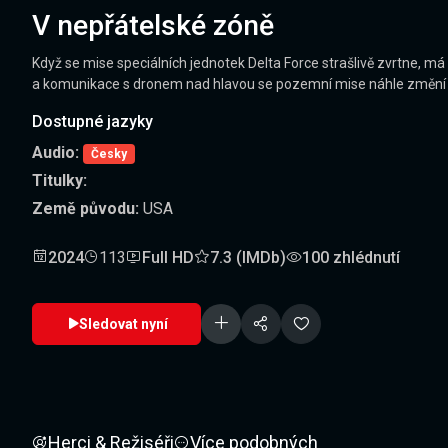
V nepřátelské zóně
Když se mise speciálních jednotek Delta Force strašlivě zvrtne, má 
a komunikace s dronem nad hlavou se pozemní mise náhle změní v
Dostupné jazyky
Audio:
Česky
Titulky:
Země původu:
USA
2024
113
Full HD
7.3 (IMDb)
100 zhlédnutí
Sledovat nyní
Herci & Režiséři
Více podobných