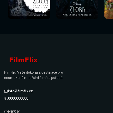
Sledovat
Sledovat
Sledovat nyní
Sledovat nyní
Sl
nyní
nyní
FilmFlix: Vaše dokonalá destinace pro
neomezené množství filmů a pořadů!
info@filmflix.cz
0000000000