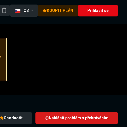
CS
KOUPIT PLÁN
Přihlásit se
.
Ohodnotit
Nahlásit problém s přehráváním