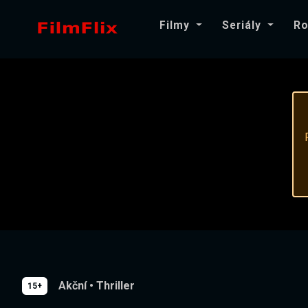
Filmy
Seriály
Ro
Akční
•
Thriller
15+