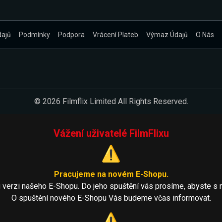
dajů
Podmínky
Podpora
Vrácení Plateb
Výmaz Údajů
O Nás
© 2026 Filmflix Limited All Rights Reserved.
Vážení uživatelé FilmFlixu
⚠️
Pracujeme na novém E-Shopu.
 verzi našeho E-Shopu. Do jeho spuštění vás prosíme, abyste s 
O spuštění nového E-Shopu Vás budeme včas informovat.
⚠️