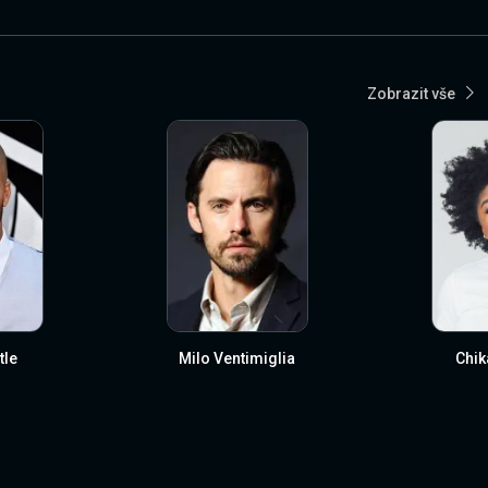
Zobrazit vše
tle
Milo Ventimiglia
Chik