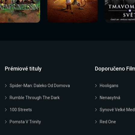
Sledovat
Sledovat
Sledovat
edovat nyní
Sledovat nyní
Sledovat nyn
nyní
nyní
nyní
Prémiové tituly
Doporučeno Fil
Spider-Man: Daleko Od Domova
Hooligans
Rumble Through The Dark
Nenasytná
100 Streets
Synové Velké Med
Pomsta V Trinity
Red One