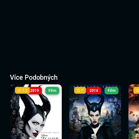
Více Podobných
7.3
7
2019
Film
2014
Film