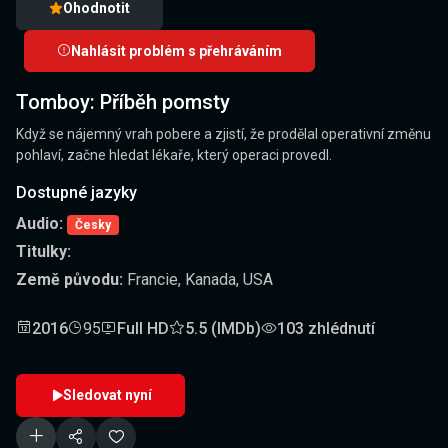
Ohodnotit
Nahlásit problém s přehráváním
Tomboy: Příběh pomsty
Když se nájemný vrah pobere a zjistí, že prodělal operativní změnu
pohlaví, začne hledat lékaře, který operaci provedl.
Dostupné jazyky
Audio:
Česky
Titulky:
Země původu:
Francie, Kanada, USA
2016
95
Full HD
5.5 (IMDb)
103 zhlédnutí
Sledovat nyní