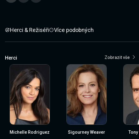
Herci & Režiséři
Více podobných
Herci
Zobrazit vše
Michelle Rodriguez
Sigourney Weaver
Tony