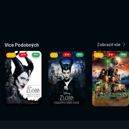
Více Podobných
Zobrazit vše
2019
Film
2014
Film
2020
Film
7.3
7
6.1
Sledovat
Sledovat
Sledovat
Sledovat
Sledovat
Sledovat
nyní
nyní
nyní
nyní
nyní
nyní