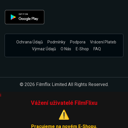
Ochrana Údajů
Podmínky
Podpora
Vrácení Plateb
Výmaz Údajů
O Nás
E-Shop
FAQ
© 2026 Filmflix Limited All Rights Reserved.
i
Vážení uživatelé FilmFlixu
⚠️
Pracujeme na novém E-Shopu.