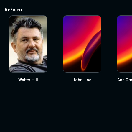
Režiséři
Walter Hill
John Lind
Ana Opa