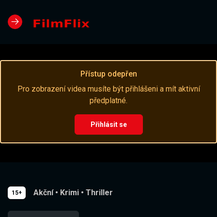
Přístup odepřen
Pro zobrazení videa musíte být přihlášeni a mít aktivní
předplatné.
Přihlásit se
Akční
•
Krimi
•
Thriller
15+