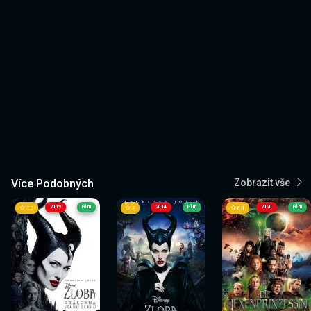
Více Podobných
Zobrazit vše
2019
Film
2014
Film
2020
Film
7.3
7
6.1
Sledovat
Sledovat
Sledovat
Sledovat
Sledovat
Sledovat