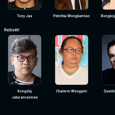
Tony Jaa
Petchtai Wongkamlao
Bongkoj
Režiséři
Kongdej
Chalerm Wongpim
Quenti
Jaturanrasmee