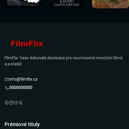
nyní
nyní
nyní
nyní
nyní
nyní
FilmFlix: Vaše dokonalá destinace pro neomezené množství filmů
a pořadů!
info@filmflix.cz
0000000000
Prémiové tituly