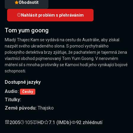
Ohodnotit
Nahlásit problém s přehráváním
Tom yum goong
Mladý Thajec Kam se vydává na cestu do Austrálie, aby získal
nazpět svého ukradeného slona. S pomocí vychytralého
policejního detektiva brzy zjišťuje, že pachatelem je tajemná žena
vlastnící obchod pojmenovaný Tom Yum Goong. V nerovném
měření sil s mnoha protivníky se Kamovi hodí jeho vynikající bojové
schopnosti.
Dostupné jazyky
Audio:
Česky
Titulky:
Země původu:
Thajsko
2005
105
HD
7.1 (IMDb)
92 zhlédnutí