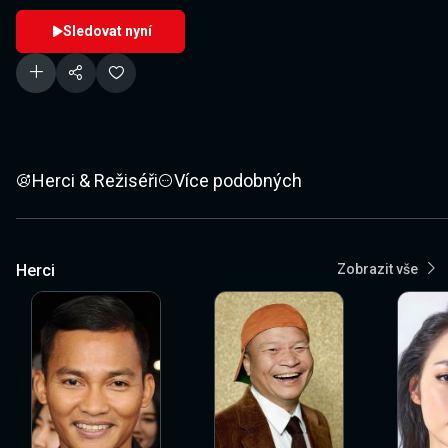
Sledovat nyní
Herci & Režiséři
Více podobných
Herci
Zobrazit vše