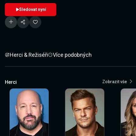
Sledovat nyní
Herci & Režiséři
Více podobných
Herci
Zobrazit vše