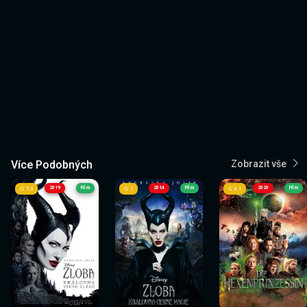
Více Podobných
Zobrazit vše
2019
Film
2014
Film
2020
Film
7.3
7
6.1
Sledovat
Sledovat
Sledovat
Sledovat
Sledovat
Sledovat
nyní
nyní
nyní
nyní
nyní
nyní