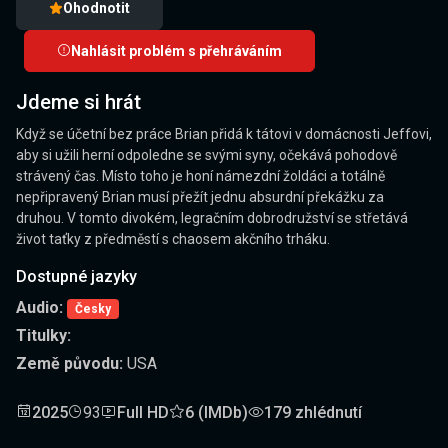
Ohodnotit
Nahlásit problém s přehráváním
Jdeme si hrát
Když se účetní bez práce Brian přidá k tátovi v domácnosti Jeffovi,
aby si užili herní odpoledne se svými syny, očekává pohodově
strávený čas. Místo toho je honí námezdní žoldáci a totálně
nepřipravený Brian musí přežít jednu absurdní překážku za
druhou. V tomto divokém, legračním dobrodružství se střetává
život taťky z předměstí s chaosem akčního trháku.
Dostupné jazyky
Audio:
Česky
Titulky:
Země původu:
USA
2025
93
Full HD
6 (IMDb)
179 zhlédnutí