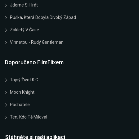
Jdeme Si Hrát
Puška, Která Dobyla Divoký Západ
Zakletý V Čase
Vinnetou - Rudý Gentleman
Doporučeno FilmFlixem
Tajný Život K.C.
Moon Knight
Pachatelé
Ten, Kdo Tě Miloval
Stáhněte si naši aplikaci