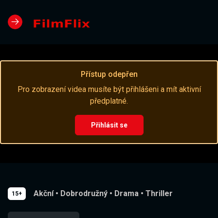
Přístup odepřen
Pro zobrazení videa musíte být přihlášeni a mít aktivní
předplatné.
Přihlásit se
Akční
•
Dobrodružný
•
Drama
•
Thriller
15+