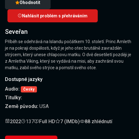
Ohodnotit
Nahlásit problém s přehráváním
Seveřan
Příběh se odehrává na Islandu počátkem 10. století. Princ Amleth
je na pokraji dospělosti, když je jeho otec brutálně zavražděn
strýcem, který unese chlapcovu matku. O dvě desetiletí později je
z Amletha Viking, který se vydává na misi, aby zachránil svou
matku, zabil svého strýce a pomstil svého otce.
Dostupné jazyky
Audio:
Česky
Titulky:
Země původu:
USA
2022
137
Full HD
7 (IMDb)
88 zhlédnutí