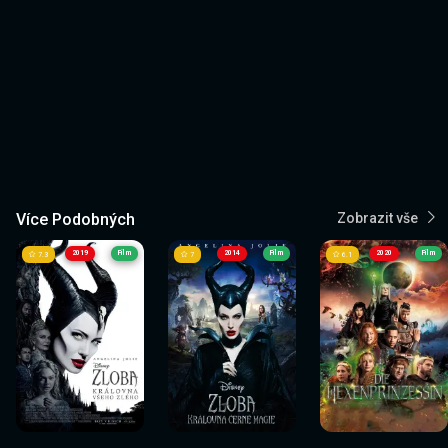
Více Podobných
Zobrazit vše
2019
Film
2014
Film
2020
Film
7.3
7
6.1
Sledovat
Sledovat
Sledovat
Sledovat
Sledovat
Sledovat
nyní
nyní
nyní
nyní
nyní
nyní