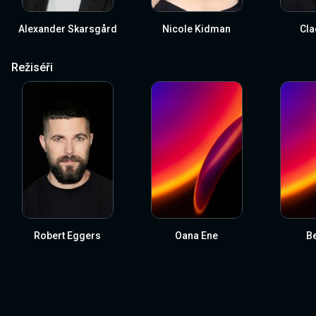
Alexander Skarsgård
Nicole Kidman
Cla
Režiséři
Robert Eggers
Oana Ene
Be