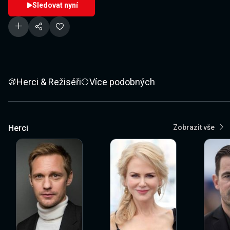
Sledovat nyní
Herci & Režiséři
Více podobných
Herci
Zobrazit vše