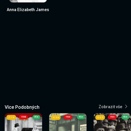
Anna Elizabeth James
Více Podobných
Zobrazit vše
1938
Film
1933
Film
1931
Film
7.4
5.4
6.5