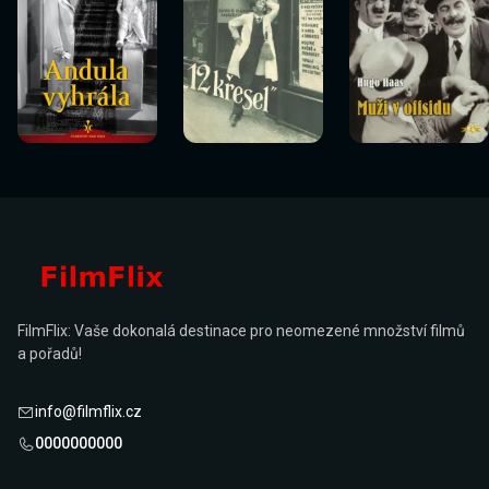
Sledovat
Sledovat
Sledovat
Sledovat
Sledovat
Sledovat
nyní
nyní
nyní
nyní
nyní
nyní
FilmFlix: Vaše dokonalá destinace pro neomezené množství filmů
a pořadů!
info@filmflix.cz
0000000000