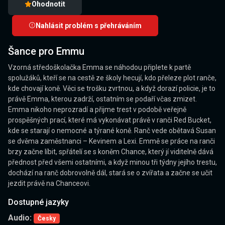
Ohodnotit
Nahlásit problém s přehráváním
Šance pro Emmu
Vzorná středoškolačka Emma se náhodou připlete k partě
spolužáků, kteří se na cestě ze školy hecují, kdo přeleze plot ranče,
kde chovají koně. Věci se trošku zvrtnou, a když dorazí policie, je to
právě Emma, kterou zadrží, ostatním se podaří včas zmizet.
Emma nikoho neprozradí a přijme trest v podobě veřejně
prospěšných prací, které má vykonávat právě v ranči Red Bucket,
kde se starají o nemocné a týrané koně. Ranč vede obětavá Susan
se dvěma zaměstnanci – Kevinem a Lexi. Emmě se práce na ranči
brzy začne líbit, spřátelí se s koněm Chance, který jí viditelně dává
přednost před všemi ostatními, a když minou tři týdny jejího trestu,
dochází na ranč dobrovolně dál, stará se o zvířata a začne se učit
jezdit právě na Chanceovi.
Dostupné jazyky
Audio:
Česky