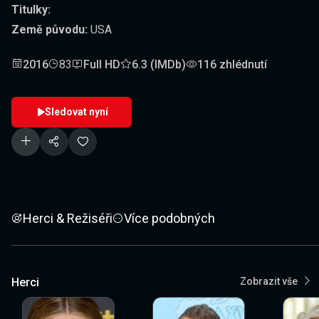
Titulky:
Země původu:
USA
2016
83
Full HD
6.3 (IMDb)
116 zhlédnutí
Sledovat nyní
Herci & Režiséři
Více podobných
Herci
Zobrazit vše