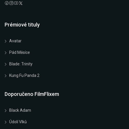
Prémiové tituly
Avatar
Pád Měsíce
Blade: Trinity
Kung Fu Panda 2
Doporučeno FilmFlixem
Black Adam
Údolí Vlků