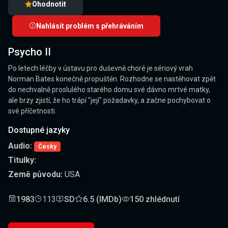
Ohodnotit
Nahlásit problém s přehráváním
Psycho II
Po letech léčby v ústavu pro duševně choré je sériový vrah
Norman Bates konečně propuštěn. Rozhodne se nastěhovat zpět
do nechvalně proslulého starého domu své dávno mrtvé matky,
ale brzy zjistí, že ho trápí "její" požadavky, a začne pochybovat o
své příčetnosti.
Dostupné jazyky
Audio:
Česky
Titulky:
Země původu:
USA
1983
113
SD
6.5 (IMDb)
150 zhlédnutí