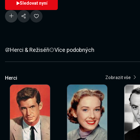
Sledovat nyní
Herci & Režiséři
Více podobných
Herci
Zobrazit vše