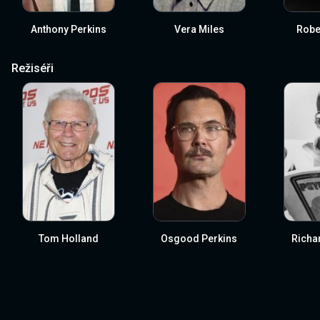
Anthony Perkins
Vera Miles
Robe
Režiséři
Tom Holland
Osgood Perkins
Richar