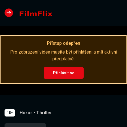
Přístup odepřen
Pro zobrazení videa musíte být přihlášeni a mít aktivní
předplatné.
Přihlásit se
Horor
•
Thriller
15+