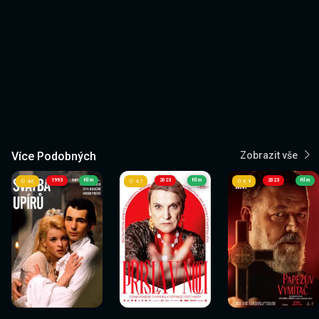
Více Podobných
Zobrazit vše
1993
Film
2023
Film
2023
Film
4.6
4.7
6.9
Sledovat
Sledovat
Sledovat
Sledovat
Sledovat
Sledovat
nyní
nyní
nyní
nyní
nyní
nyní