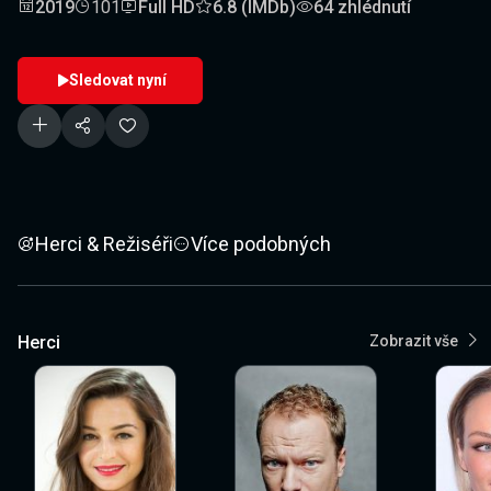
2019
101
Full HD
6.8 (IMDb)
64 zhlédnutí
Sledovat nyní
Herci & Režiséři
Více podobných
Herci
Zobrazit vše