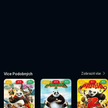
Více Podobných
Zobrazit vše
2024
Film
2016
Film
2011
Film
7
6.9
7