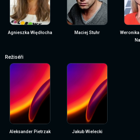
Agnieszka Więdłocha
Maciej Stuhr
Weronika 
Na
Režiséři
Aleksander Pietrzak
Jakub Wielecki