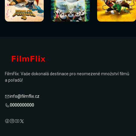
Sledovat
Sledovat
Sledovat
Sledovat
Sledovat
Sledovat
nyní
nyní
nyní
nyní
nyní
nyní
FilmFlix: Vaše dokonalá destinace pro neomezené množství filmů
a pořadů!
info@filmflix.cz
0000000000