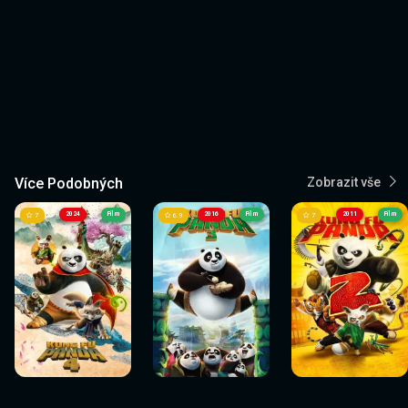
Více Podobných
Zobrazit vše
2024
Film
2016
Film
2011
Film
7
6.9
7
Sledovat
Sledovat
Sledovat
Sledovat
Sledovat
Sledovat
nyní
nyní
nyní
nyní
nyní
nyní