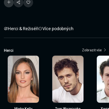
Herci & Režiséři
Více podobných
Herci
Zobrazit vše
Minka Kelly
Tom Wozniczka
Xavi