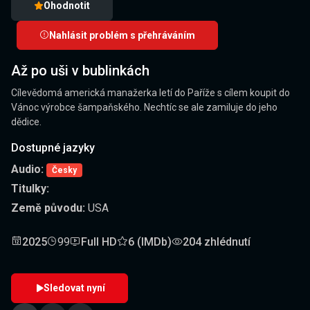
Ohodnotit
Nahlásit problém s přehráváním
Až po uši v bublinkách
Cílevědomá americká manažerka letí do Paříže s cílem koupit do
Vánoc výrobce šampaňského. Nechtíc se ale zamiluje do jeho
dědice.
Dostupné jazyky
Audio:
Česky
Titulky:
Země původu:
USA
2025
99
Full HD
6 (IMDb)
204 zhlédnutí
Sledovat nyní