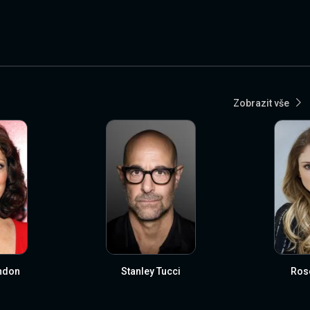
Zobrazit vše
ndon
Stanley Tucci
Ros