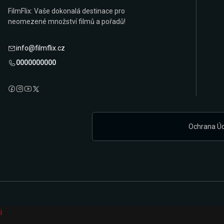
FilmFlix: Vaše dokonalá destinace pro
neomezené množství filmů a pořadů!
info@filmflix.cz
0000000000
Ochrana Ú
i