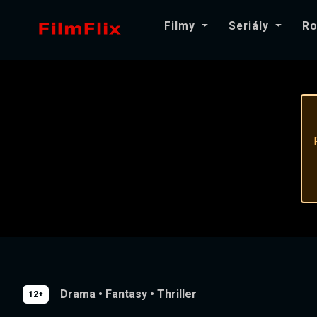
Filmy
Seriály
Ro
Drama
•
Fantasy
•
Thriller
12+