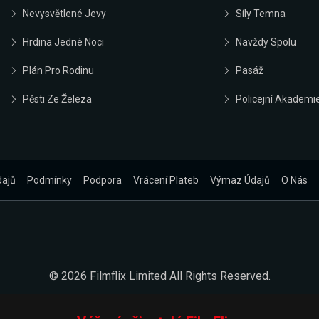
Nevysvětlené Jevy
Síly Temna
Hrdina Jedné Noci
Navždy Spolu
Plán Pro Rodinu
Pasáž
Pěsti Ze Železa
Policejní Akademi
dajů
Podmínky
Podpora
Vrácení Plateb
Výmaz Údajů
O Nás
© 2026 Filmflix Limited All Rights Reserved.