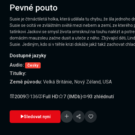
Pevné pouto
Susie je čtrnáctiletá holka, která udělala tu chybu, že šla jednoho 
Susie se ocitá ve zvláštním světě mezi nebem a zemí, ze kterého po
tatínkovi Jackovi se smysl života smrsknul na touhu nalézt a potr
domácím mauzoleu začne dusit a uteče z něho. Zbývající děti, Linds
Susie. Jediným, kdo si v téhle krizi dokáže jakž takž zachovat chla
Dostupné jazyky
Audio:
Česky
Titulky:
Země původu:
Velká Británie, Nový Zéland, USA
2009
136
Full HD
7 (IMDb)
93 zhlédnutí
Sledovat nyní