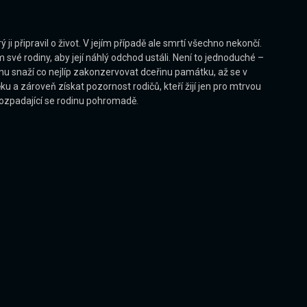
i připravil o život. V jejím případě ale smrtí všechno nekončí.
své rodiny, aby její náhlý odchod ustáli. Není to jednoduché –
ěnu snaží co nejlíp zakonzervovat dceřinu památku, až se v
 a zároveň získat pozornost rodičů, kteří žijí jen pro mtrvou
 rozpadající se rodinu pohromadě.