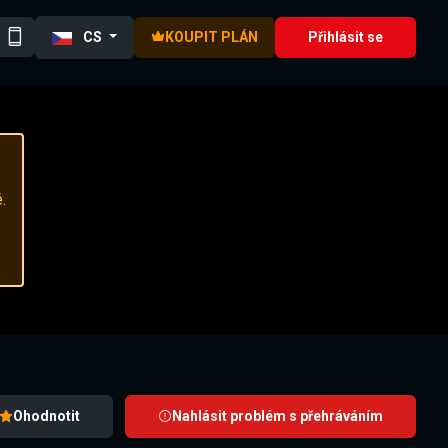
CS
KOUPIT PLÁN
Přihlásit se
.
Ohodnotit
Nahlásit problém s přehráváním