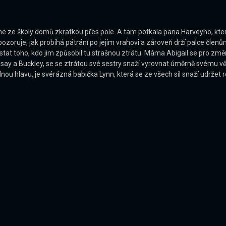
dne ze školy domů zkratkou přes pole. A tam potkala pana Harveyho, který j
zoruje, jak probíhá pátrání po jejím vrahovi a zároveň drží palce členům 
estat toho, kdo jim způsobil tu strašnou ztrátu. Máma Abigail se pro zm
ay a Buckley, se se ztrátou své sestry snaží vyrovnat úměrně svému věku
dnou hlavu, je svérázná babička Lynn, která se ze všech sil snaží udržet