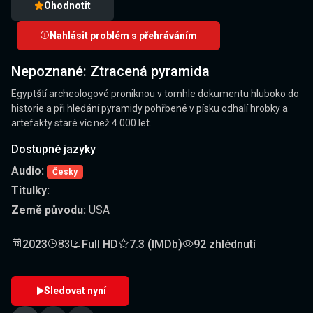
Ohodnotit
Nahlásit problém s přehráváním
Nepoznané: Ztracená pyramida
Egyptští archeologové proniknou v tomhle dokumentu hluboko do
historie a při hledání pyramidy pohřbené v písku odhalí hrobky a
artefakty staré víc než 4 000 let.
Dostupné jazyky
Audio:
Česky
Titulky:
Země původu:
USA
2023
83
Full HD
7.3 (IMDb)
92 zhlédnutí
Sledovat nyní