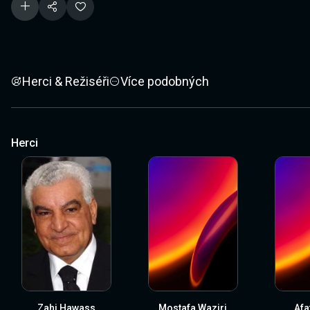
Herci & Režiséři
Více podobných
Herci
Zahi Hawass
Mostafa Waziri
Afa