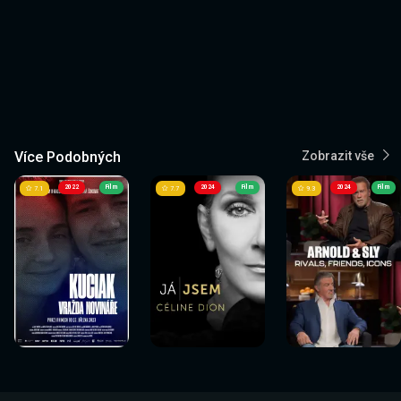
Více Podobných
Zobrazit vše
2022
Film
2024
Film
2024
Film
7.1
7.7
9.3
Sledovat
Sledovat
Sledovat
Sledovat
Sledovat
Sledovat
nyní
nyní
nyní
nyní
nyní
nyní