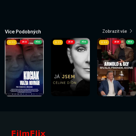
Více Podobných
Zobrazit vše
2022
Film
2024
Film
2024
Film
7.1
7.7
9.3
Sledovat
Sledovat
Sledovat
Sledovat
Sledovat
Sledovat
nyní
nyní
nyní
nyní
nyní
nyní