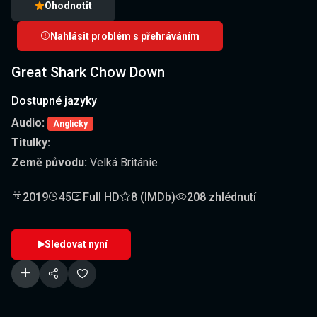
Ohodnotit
Nahlásit problém s přehráváním
Great Shark Chow Down
Dostupné jazyky
Audio:
Anglicky
Titulky:
Země původu:
Velká Británie
2019
45
Full HD
8 (IMDb)
208 zhlédnutí
Sledovat nyní