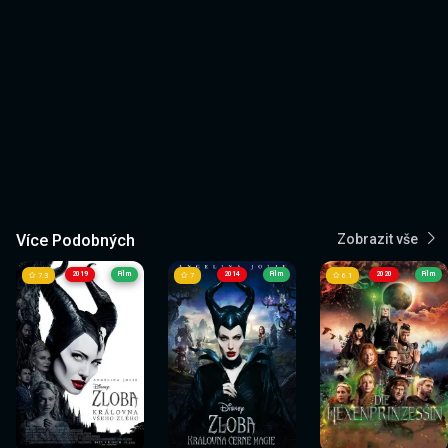
Více Podobných
Zobrazit vše
2019
Film
2014
Film
2020
Film
7.3
7
6.1
Sledovat
Sledovat
Sledovat
Sledovat
Sledovat
Sledovat
nyní
nyní
nyní
nyní
nyní
nyní