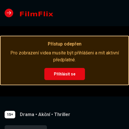
Přístup odepřen
Pro zobrazení videa musíte být přihlášeni a mít aktivní
předplatné.
Přihlásit se
Drama
•
Akční
•
Thriller
15+