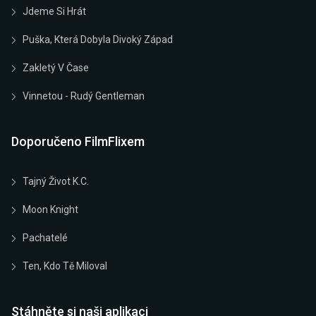
Jdeme Si Hrát
Puška, Která Dobyla Divoký Západ
Zakletý V Čase
Vinnetou - Rudý Gentleman
Doporučeno FilmFlixem
Tajný Život K.C.
Moon Knight
Pachatelé
Ten, Kdo Tě Miloval
Stáhněte si naši aplikaci