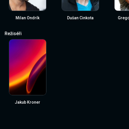
Milan Ondrík
Dušan Cinkota
Grego
Režiséři
Jakub Kroner