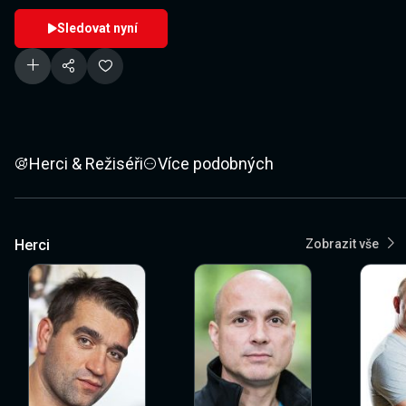
Sledovat nyní
Herci & Režiséři
Více podobných
Herci
Zobrazit vše