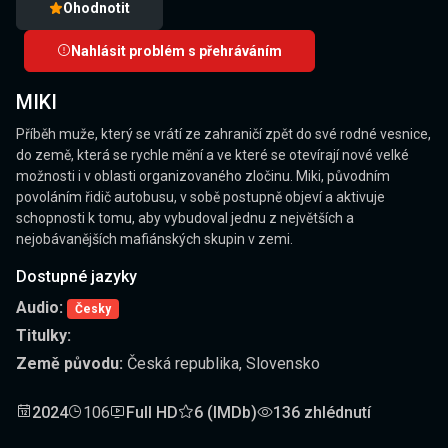
Ohodnotit
Nahlásit problém s přehráváním
MIKI
Příběh muže, který se vrátí ze zahraničí zpět do své rodné vesnice,
do země, která se rychle mění a ve které se otevírají nové velké
možnosti i v oblasti organizovaného zločinu. Miki, původním
povoláním řidič autobusu, v sobě postupně objeví a aktivuje
schopnosti k tomu, aby vybudoval jednu z největších a
nejobávanějších mafiánských skupin v zemi.
Dostupné jazyky
Audio:
Česky
Titulky:
Země původu:
Česká republika, Slovensko
2024
106
Full HD
6 (IMDb)
136 zhlédnutí