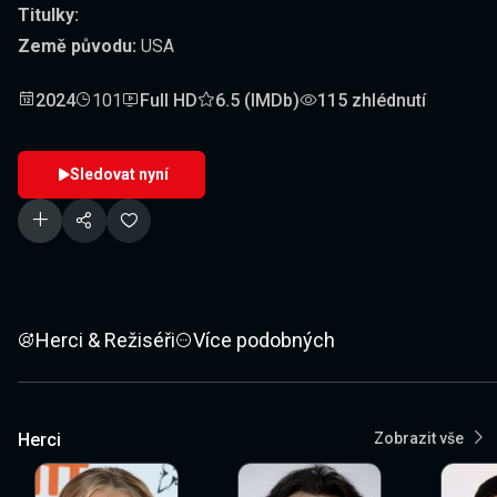
Titulky:
Země původu:
USA
2024
101
Full HD
6.5 (IMDb)
115 zhlédnutí
Sledovat nyní
Herci & Režiséři
Více podobných
Herci
Zobrazit vše