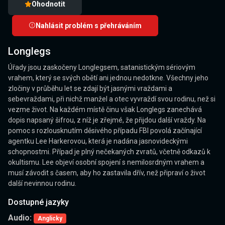
Ohodnotit
Nahlásit problém s přehráváním
Longlegs
Úřady jsou zaskočeny Longlegsem, satanistickým sériovým
vrahem, který se svých obětí ani jednou nedotkne. Všechny jeho
zločiny v průběhu let se zdají být jasnými vraždami a
sebevraždami, při nichž manžel a otec vyvraždí svou rodinu, než si
vezme život. Na každém místě činu však Longlegs zanechává
dopis napsaný šifrou, z níž je zřejmé, že přijdou další vraždy. Na
pomoc s rozlousknutím děsivého případu FBI povolá začínající
agentku Lee Harkerovou, která je nadána jasnovideckými
schopnostmi. Případ je plný nečekaných zvratů, včetně odkazů k
okultismu. Lee objeví osobní spojení s nemilosrdným vrahem a
musí závodit s časem, aby ho zastavila dřív, než připraví o život
další nevinnou rodinu.
Dostupné jazyky
Audio:
Anglicky