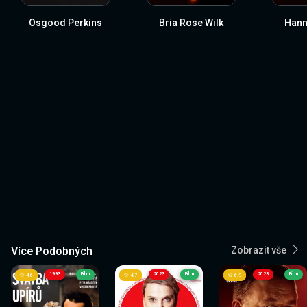
Osgood Perkins
Bria Rose Wilk
Hann
Více Podobných
Zobrazit vše
1993
Film
2023
Film
2023
Film
4.6
4.7
6.9