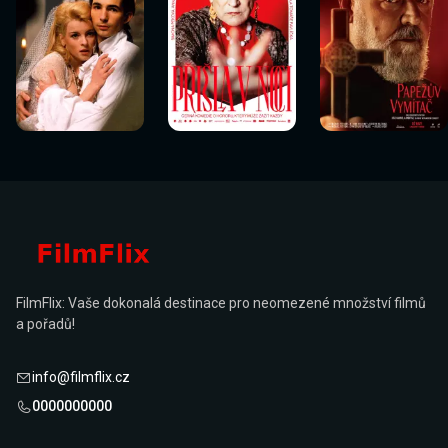
Sledovat
Sledovat
Sledovat
Sledovat
Sledovat
Sledovat
nyní
nyní
nyní
nyní
nyní
nyní
FilmFlix: Vaše dokonalá destinace pro neomezené množství filmů
a pořadů!
info@filmflix.cz
0000000000