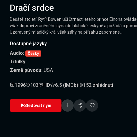
Dračí srdce
Desáté století. Rytíř Bowen učí čtrnáctiletého prince Einona ovlá
však dopraví zraněného syna do hluboké jeskyně a požádá o pomoc d
Uzdravený mladičký král však záhy na přísahu zapomene...
Dostupné jazyky
Audio:
Česky
Titulky:
Země původu:
USA
1996
103
HD
6.5 (IMDb)
152 zhlédnutí
Sledovat nyní