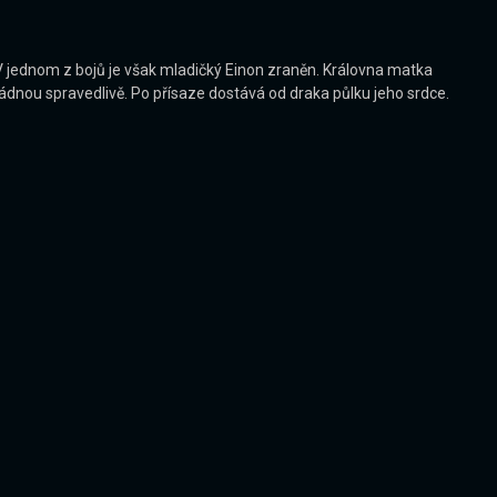
 V jednom z bojů je však mladičký Einon zraněn. Královna matka
ádnou spravedlivě. Po přísaze dostává od draka půlku jeho srdce.