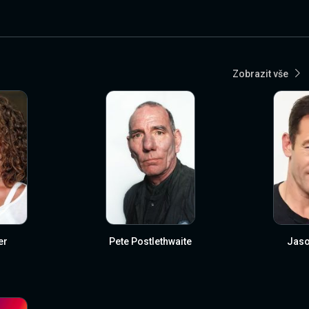
Zobrazit vše
er
Pete Postlethwaite
Jaso