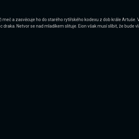
dač meč a zasvěcuje ho do starého rytířského kodexu z dob krále Artuše.
raka. Netvor se nad mladíkem slituje. Eion však musí slíbit, že bude vl