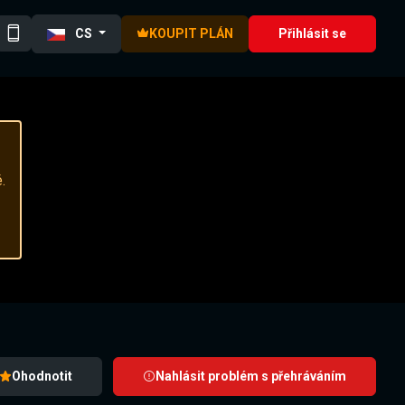
CS
KOUPIT PLÁN
Přihlásit se
.
Ohodnotit
Nahlásit problém s přehráváním