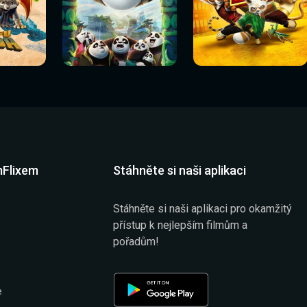
Sledovat
Sledovat
í
Sledovat nyní
Sledovat nyní
nyní
nyní
mFlixem
Stáhněte si naši aplikaci
Stáhněte si naši aplikaci pro okamžitý
přístup k nejlepším filmům a
pořadům!
e