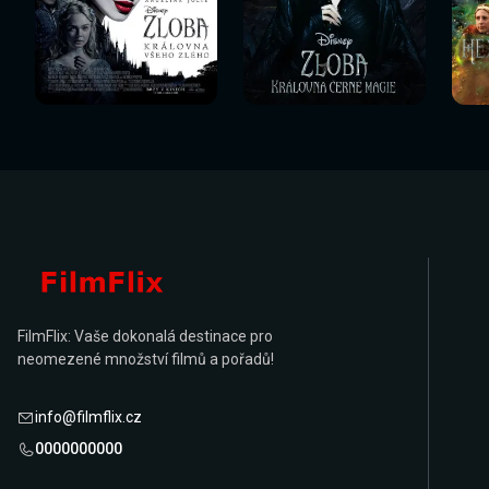
Sledovat
Sledovat
Sledovat nyní
Sledovat nyní
Sl
nyní
nyní
FilmFlix: Vaše dokonalá destinace pro
neomezené množství filmů a pořadů!
info@filmflix.cz
0000000000