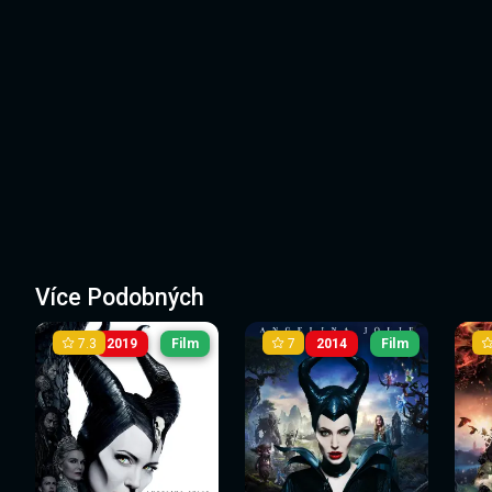
Více Podobných
7.3
7
2019
Film
2014
Film