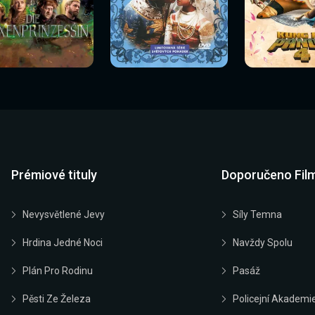
Sledovat
Sledovat
Sledovat
edovat nyní
Sledovat nyní
Sledovat nyn
nyní
nyní
nyní
Prémiové tituly
Doporučeno Fil
Nevysvětlené Jevy
Síly Temna
Hrdina Jedné Noci
Navždy Spolu
Plán Pro Rodinu
Pasáž
Pěsti Ze Železa
Policejní Akademi