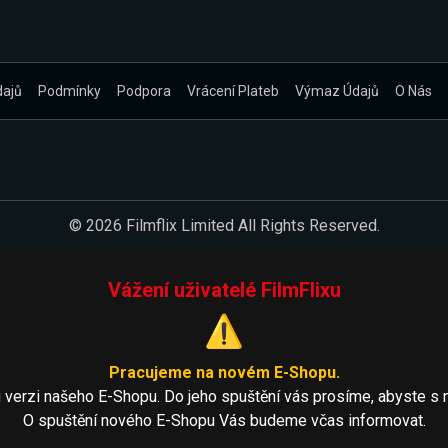
dajů
Podmínky
Podpora
Vrácení Plateb
Výmaz Údajů
O Nás
© 2026 Filmflix Limited All Rights Reserved.
Vážení uživatelé FilmFlixu
⚠️
Pracujeme na novém E-Shopu.
 verzi našeho E-Shopu. Do jeho spuštění vás prosíme, abyste s 
O spuštění nového E-Shopu Vás budeme včas informovat.