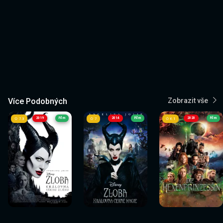
Více Podobných
Zobrazit vše
2019
Film
2014
Film
2020
Film
7.3
7
6.1
Sledovat
Sledovat
Sledovat
Sledovat
Sledovat
Sledovat
nyní
nyní
nyní
nyní
nyní
nyní