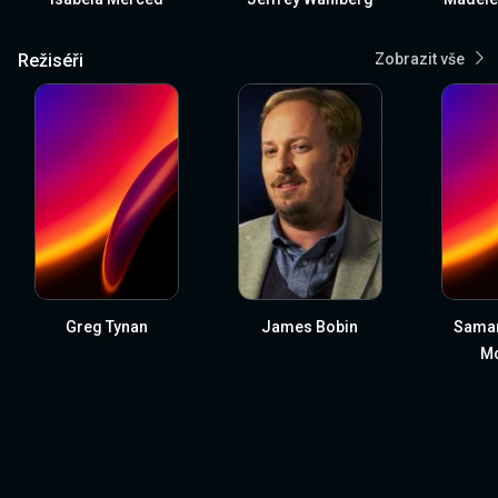
Režiséři
Zobrazit vše
Greg Tynan
James Bobin
Saman
M