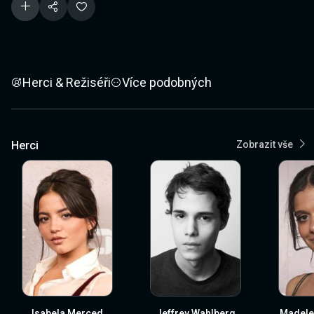
Herci & Režiséři
Více podobných
Herci
Zobrazit vše
Isabela Merced
Jeffrey Wahlberg
Madele