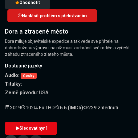
Ohodnotit
Nahlásit problém s přehráváním
Dora a ztracené město
Dora miluje objevitelské expedice a tak vede své přátele na
dobrodružnou výpravu, na níž musí zachránit své rodiče a vyřešit
záhadu ztraceného zlatého města.
Dostupné jazyky
Audio:
Česky
Titulky:
Země původu:
USA
2019
102
Full HD
6.6 (IMDb)
229 zhlédnutí
Sledovat nyní