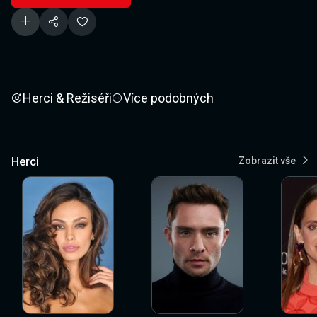
Herci & Režiséři
Více podobných
Herci
Zobrazit vše