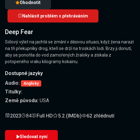
Ohodnotit
Nahlásit problém s přehráváním
Deep Fear
Sólový výlet na jachtě se změní v děsivou situaci, když žena narazí
na tři překupníky drog, kteří se drží na troskách lodi. Brzy ji donutí,
aby se ponořila do vod zamořených žraloky a získala z
potopeného vraku kilogramy kokainu.
Dostupné jazyky
Audio:
Anglicky
Titulky:
Země původu:
USA
2023
84
Full HD
5.2 (IMDb)
62 zhlédnutí
Sledovat nyní