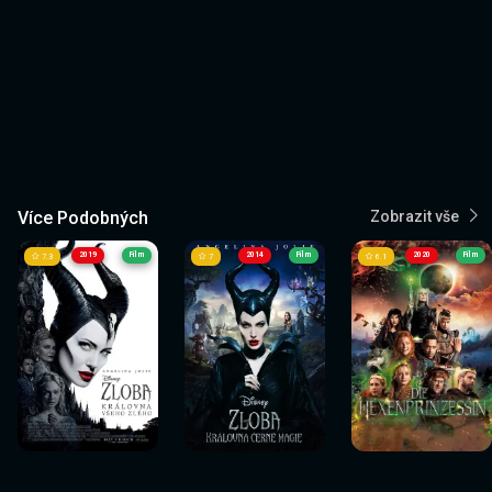
Více Podobných
Zobrazit vše
2019
Film
2014
Film
2020
Film
7.3
7
6.1
Sledovat
Sledovat
Sledovat
Sledovat
Sledovat
Sledovat
nyní
nyní
nyní
nyní
nyní
nyní