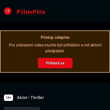
Přístup odepřen
Pro zobrazení videa musíte být přihlášeni a mít aktivní
předplatné.
Přihlásit se
Akční
•
Thriller
15+