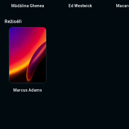
Mădălina Ghenea
Ed Westwick
Macar
Režiséři
Marcus Adams