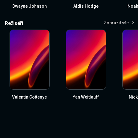
Dwayne Johnson
Aldis Hodge
Noah
Režiséři
Zobrazit vše
Valentin Cottenye
Yan Weitlauff
Nick