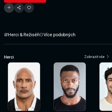
Herci & Režiséři
Více podobných
Herci
Zobrazit vše