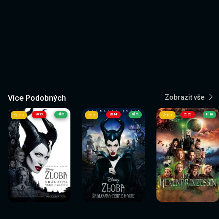
Více Podobných
Zobrazit vše
2019
Film
2014
Film
2020
Film
7.3
7
6.1
Sledovat
Sledovat
Sledovat
Sledovat
Sledovat
Sledovat
nyní
nyní
nyní
nyní
nyní
nyní