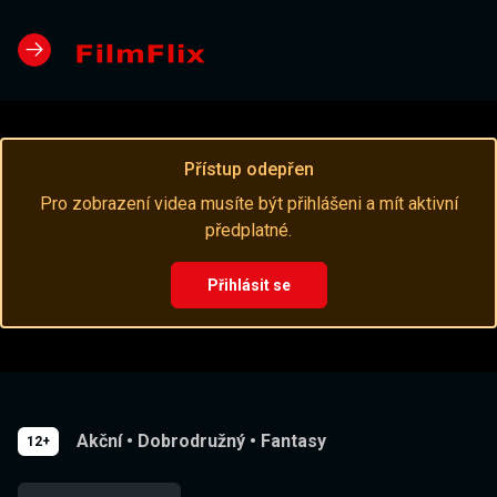
Přístup odepřen
Pro zobrazení videa musíte být přihlášeni a mít aktivní
předplatné.
Přihlásit se
Akční
•
Dobrodružný
•
Fantasy
12+