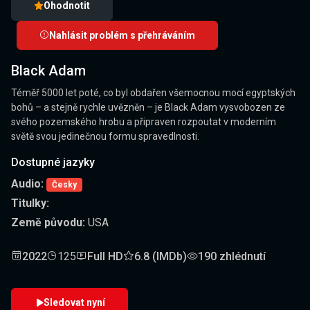
Ohodnotit
Nahlásit problém s přehráváním
Black Adam
Téměř 5000 let poté, co byl obdařen všemocnou mocí egyptských
bohů – a stejně rychle uvězněn – je Black Adam vysvobozen ze
svého pozemského hrobu a připraven rozpoutat v moderním
světě svou jedinečnou formu spravedlnosti.
Dostupné jazyky
Audio:
Česky
Titulky:
Země původu:
USA
2022
125
Full HD
6.8 (IMDb)
190 zhlédnutí
Sledovat nyní