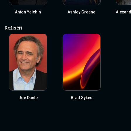
Anton Yelchin
Ashley Greene
Alexand
Režiséři
Joe Dante
Brad Sykes