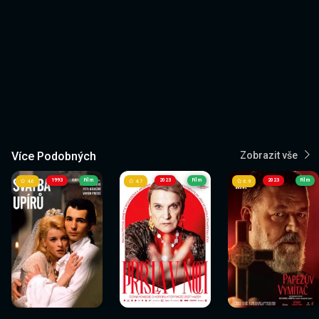
Více Podobných
Zobrazit vše
1993
Film
2023
Film
2023
Film
4.6
4.7
6.9
Sledovat
Sledovat
Sledovat
Sledovat
Sledovat
Sledovat
nyní
nyní
nyní
nyní
nyní
nyní