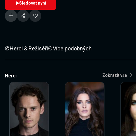
Sledovat nyní
Herci & Režiséři
Více podobných
Herci
Zobrazit vše