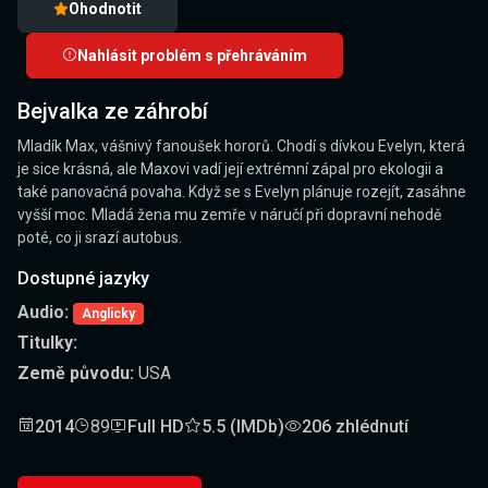
Ohodnotit
Nahlásit problém s přehráváním
Bejvalka ze záhrobí
Mladík Max, vášnivý fanoušek hororů. Chodí s dívkou Evelyn, která
je sice krásná, ale Maxovi vadí její extrémní zápal pro ekologii a
také panovačná povaha. Když se s Evelyn plánuje rozejít, zasáhne
vyšší moc. Mladá žena mu zemře v náručí při dopravní nehodě
poté, co ji srazí autobus.
Dostupné jazyky
Audio:
Anglicky
Titulky:
Země původu:
USA
2014
89
Full HD
5.5 (IMDb)
206 zhlédnutí