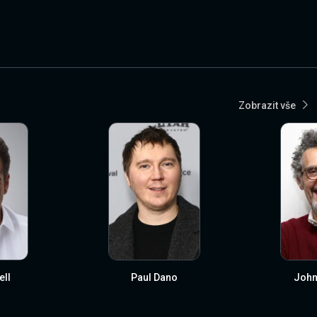
Zobrazit vše
ell
Paul Dano
John