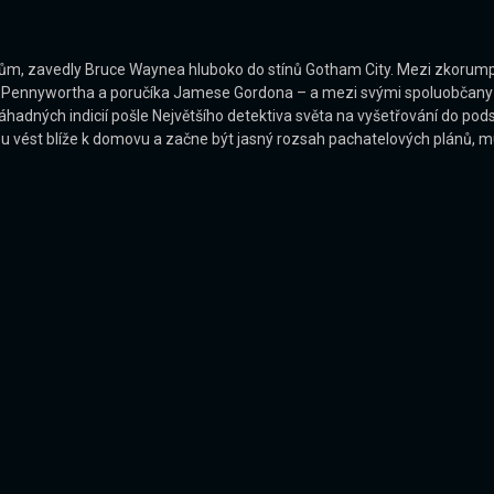
čincům, zavedly Bruce Waynea hluboko do stínů Gotham City. Mezi zkoru
 Pennywortha a poručíka Jamese Gordona – a mezi svými spoluobčany se
dných indicií pošle Největšího detektiva světa na vyšetřování do pod
 vést blíže k domovu a začne být jasný rozsah pachatelových plánů, mu