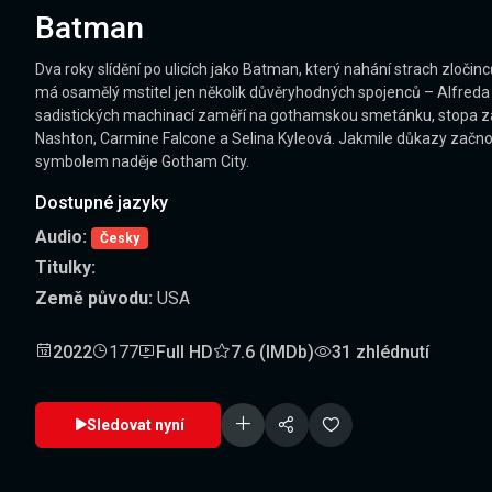
Batman
Dva roky slídění po ulicích jako Batman, který nahání strach zlo
má osamělý mstitel jen několik důvěryhodných spojenců – Alfreda
sadistických machinací zaměří na gothamskou smetánku, stopa záha
Nashton, Carmine Falcone a Selina Kyleová. Jakmile důkazy začnou
symbolem naděje Gotham City.
Dostupné jazyky
Audio:
Česky
Titulky:
Země původu:
USA
2022
177
Full HD
7.6 (IMDb)
31 zhlédnutí
Sledovat nyní