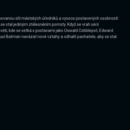
mpovanou sítí městských úředníků a vysoce postavených osobností
 stal jediným ztělesněním pomsty. Když se vrah sérií
světí, kde se setká s postavami jako Oswald Cobblepot, Edward
sí Batman navázat nové vztahy a odhalit pachatele, aby se stal