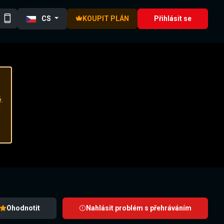
CS
KOUPIT PLÁN
Přihlásit se
.
Ohodnotit
Nahlásit problém s přehráváním