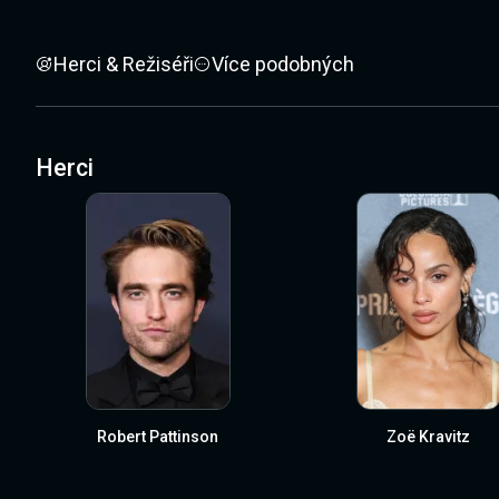
Herci & Režiséři
Více podobných
Herci
Robert Pattinson
Zoë Kravitz