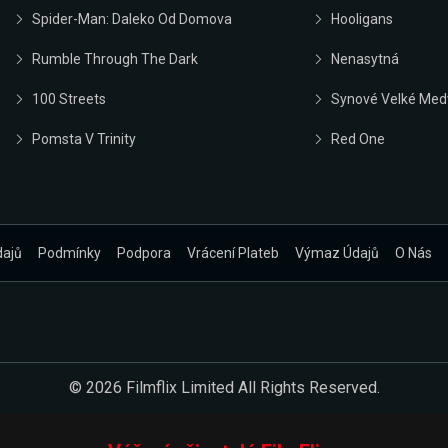
Spider-Man: Daleko Od Domova
Hooligans
Rumble Through The Dark
Nenasytná
100 Streets
Synové Velké Med
Pomsta V Trinity
Red One
dajů
Podmínky
Podpora
Vrácení Plateb
Výmaz Údajů
O Nás
© 2026 Filmflix Limited All Rights Reserved.