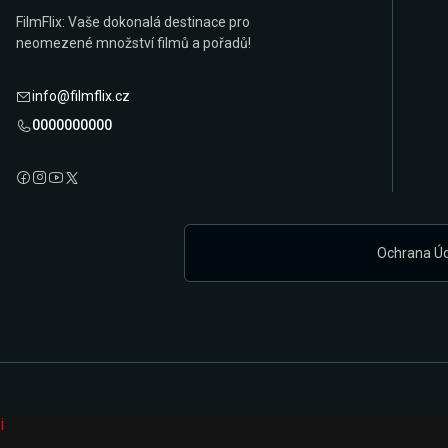
FilmFlix: Vaše dokonalá destinace pro
neomezené množství filmů a pořadů!
info@filmflix.cz
0000000000
Ochrana Ú
i