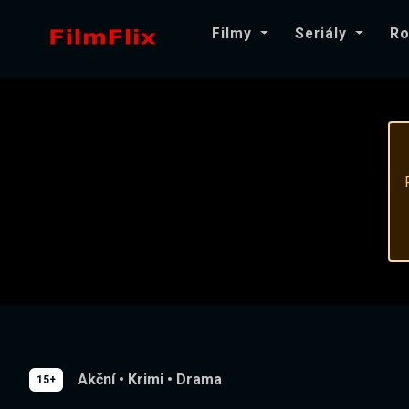
Filmy
Seriály
Ro
Akční
•
Krimi
•
Drama
15+