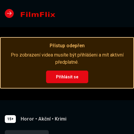
Přístup odepřen
Pro zobrazení videa musíte být přihlášeni a mít aktivní
předplatné.
Přihlásit se
Horor
•
Akční
•
Krimi
15+