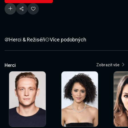
Herci & Režiséři
Více podobných
Herci
Zobrazit vše