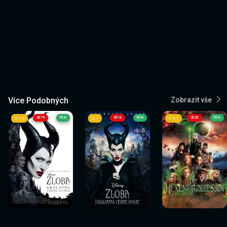
Více Podobných
Zobrazit vše
2019
Film
2014
Film
2020
Film
7.3
7
6.1
Sledovat
Sledovat
Sledovat
Sledovat
Sledovat
Sledovat
nyní
nyní
nyní
nyní
nyní
nyní