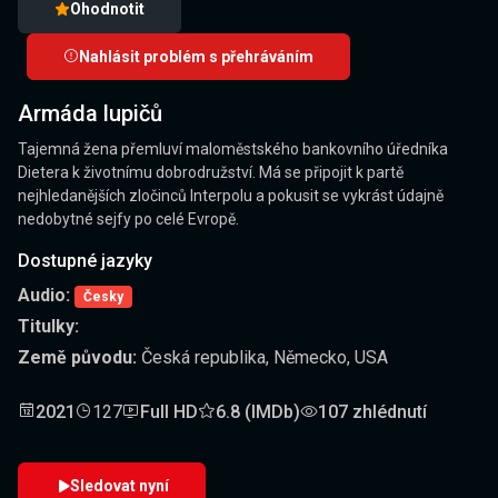
Ohodnotit
Nahlásit problém s přehráváním
Armáda lupičů
Tajemná žena přemluví maloměstského bankovního úředníka
Dietera k životnímu dobrodružství. Má se připojit k partě
nejhledanějších zločinců Interpolu a pokusit se vykrást údajně
nedobytné sejfy po celé Evropě.
Dostupné jazyky
Audio:
Česky
Titulky:
Země původu:
Česká republika, Německo, USA
2021
127
Full HD
6.8 (IMDb)
107 zhlédnutí
Sledovat nyní