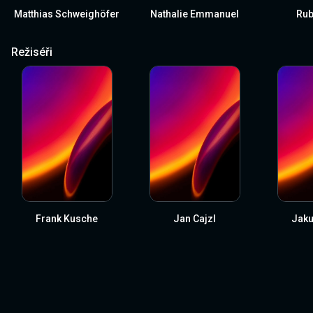
Matthias Schweighöfer
Nathalie Emmanuel
Rub
Režiséři
Frank Kusche
Jan Cajzl
Jaku