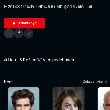
2014
141
Full HD
6.5 (IMDb)
75 zhlédnutí
Sledovat nyní
Herci & Režiséři
Více podobných
Herci
Zobrazit vše