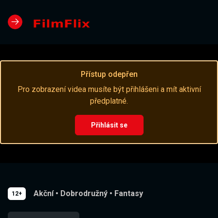
Přístup odepřen
Pro zobrazení videa musíte být přihlášeni a mít aktivní
předplatné.
Přihlásit se
Akční
•
Dobrodružný
•
Fantasy
12+