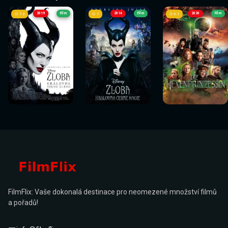
2019
Film
2014
Film
2020
Film
7.3
7
6.1
Sledovat
Sledovat
Sledovat
Sledovat
Sledovat
Sledovat
nyní
nyní
nyní
nyní
nyní
nyní
FilmFlix: Vaše dokonalá destinace pro neomezené množství filmů
a pořadů!