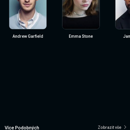
Andrew Garfield
Emma Stone
Jam
Více Podobných
Zobrazit vše