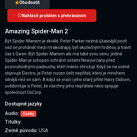
Ohodnotit
Nahlásit problém s přehráváním
Amazing Spider-Man 2
Být Spider-Manem je skvělé. Peter Parker nezná úžasnější pocit
než se prohánět mezi mrakodrapy, být skutečným hrdinou a trávit
čas s Gwen. Být Spider-Manem ale má také svou cenu: jedině
Spider-Man je schopen ochránit ostatní Newyorčany před
pozoruhodnými padouchy, kteří město ohrožují. Když se na scéně
objevuje Electro, je Peter nucen čelit nepříteli, který je mnohem
silnější než on sám. A když se vrací i jeho starý přítel Harry Osborn,
uvědomuje si Peter, že všechny jeho nepřátele něco spojuje:
společnost OsCorp.
Dostupné jazyky
Audio:
Česky
Titulky:
Země původu:
USA