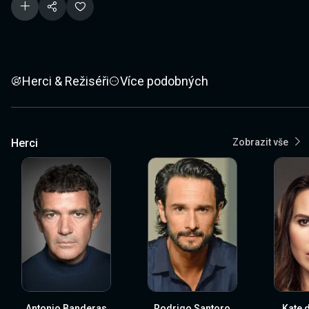
Herci & Režiséři
Více podobných
Herci
Zobrazit vše
Antonio Banderas
Rodrigo Santoro
Kate d