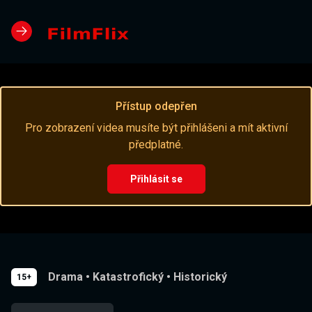
Přístup odepřen
Pro zobrazení videa musíte být přihlášeni a mít aktivní
předplatné.
Přihlásit se
Drama
•
Katastrofický
•
Historický
15+