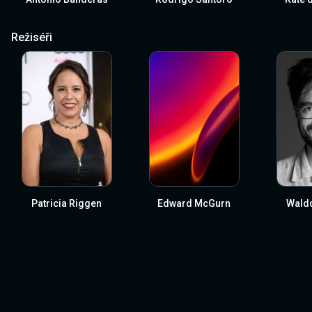
Režiséři
Patricia Riggen
Edward McGurn
Wald