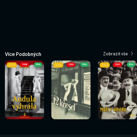
Více Podobných
Zobrazit vše
1938
Film
1933
Film
1931
Film
7.4
5.4
6.5
Sledovat
Sledovat
Sledovat
Sledovat
Sledovat
Sledovat
nyní
nyní
nyní
nyní
nyní
nyní