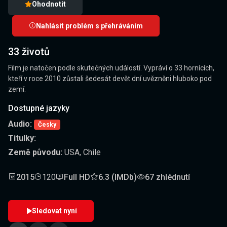
Ohodnotit
Nahlásit problém s přehráváním
33 životů
Film je natočen podle skutečných událostí. Vypráví o 33 hornících,
kteří v roce 2010 zůstali šedesát devět dní uvězněni hluboko pod
zemí.
Dostupné jazyky
Audio:
Česky
Titulky:
Země původu:
USA, Chile
2015
120
Full HD
6.3 (IMDb)
67 zhlédnutí
Sledovat nyní