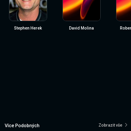
Stephen Herek
David Molina
Rober
Více Podobných
Zobrazit vše