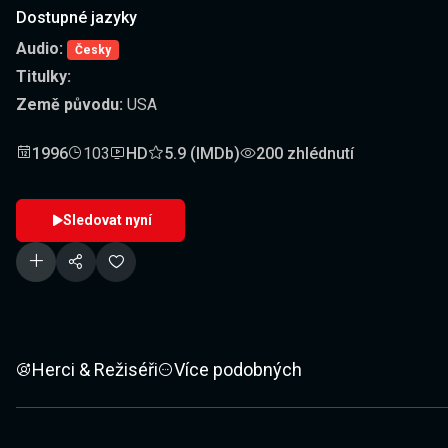
Dostupné jazyky
Audio:
Česky
Titulky:
Země původu:
USA
1996
103
HD
5.9 (IMDb)
200 zhlédnutí
Sledovat nyní
Herci & Režiséři
Více podobných