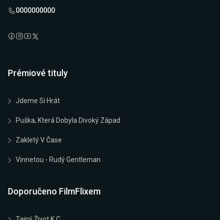
0000000000
Prémiové tituly
Jdeme Si Hrát
Puška, Která Dobyla Divoký Západ
Zakletý V Čase
Vinnetou - Rudý Gentleman
Doporučeno FilmFlixem
Tajný Život K.C.