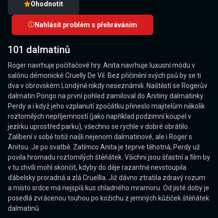
Ohodnotit
Nahlásit problém s přehráváním
101 dalmatinů
Roger navrhuje počítačové hry. Anita navrhuje luxusní módu v
salónu démonické Cruelly De Vil. Bez přičinění svých psů by se ti
dva v obrovském Londýně nikdy neseznámili. Naštěstí se Rogerův
dalmatin Pongo na první pohled zamiloval do Anitiny dalmatinky
Perdy a i když jeho vzplanutí zpočátku přineslo majitelům několik
roztomilých nepříjemností (jako například podzimní koupel v
jezírku uprostřed parku), všechno se rychle v dobré obrátilo.
Zalíbení v sobě totiž našli nejenom dalmatinové, ale i Roger s
Anitou. Je po svatbě. Zatímco Anita je teprve těhotná, Perdy už
povila hromadu roztomilých štěňátek. Všichni jsou šťastní a film by
v tu chvíli mohl skončit, kdyby do děje razantně nevstoupila
ďábelsky proradná a zlá Cruellla. Již dávno ztratila zdravý rozum
a místo srdce má nejspíš kus chladného mramoru. Od jisté doby je
posedlá zvrácenou touhou po kožichu z jemných kůžiček štěňátek
dalmatinů.