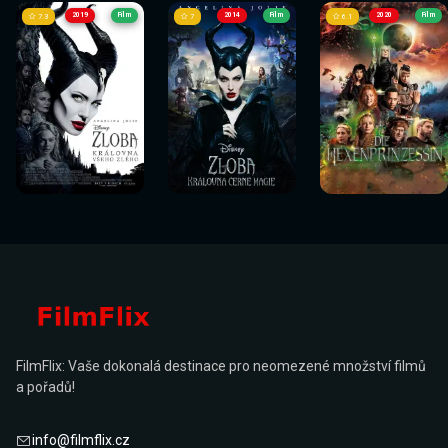
2019
Film
2014
Film
2020
Film
7.3
7
6.1
Sledovat
Sledovat
Sledovat
Sledovat
Sledovat
Sledovat
nyní
nyní
nyní
nyní
nyní
nyní
FilmFlix: Vaše dokonalá destinace pro neomezené množství filmů
a pořadů!
info@filmflix.cz