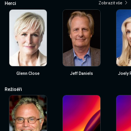
Herci
Zobrazit vše
Glenn Close
Jeff Daniels
Joely 
Režiséři