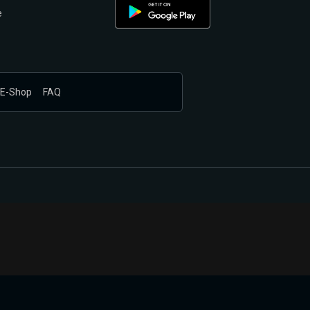
e
E-Shop
FAQ
nákupem produktů vyčkali.