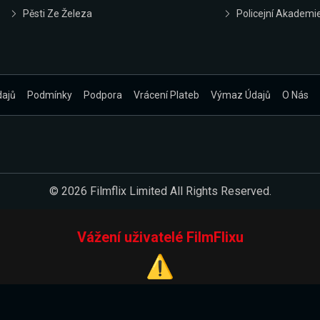
Pěsti Ze Železa
Policejní Akademi
dajů
Podmínky
Podpora
Vrácení Plateb
Výmaz Údajů
O Nás
© 2026 Filmflix Limited All Rights Reserved.
Vážení uživatelé FilmFlixu
⚠️
Pracujeme na novém E-Shopu.
 verzi našeho E-Shopu. Do jeho spuštění vás prosíme, abyste s 