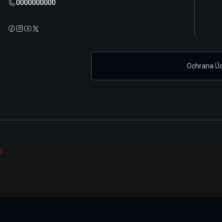
0000000000
Ochrana Ú
i
Připravujeme zcela novou