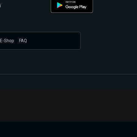
í
E-Shop
FAQ
nákupem produktů vyčkali.