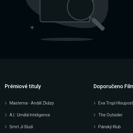
Prémiové tituly
Doporučeno Fil
Mastema - Anděl Zkázy
Eva Tropí Hloupost
A.I.: Umělá Inteligence
The Outsider
Smrt Jí Sluší
Pánský Klub