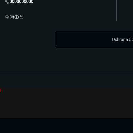
0000000000
Ochrana Ú
i
Připravujeme zcela novou