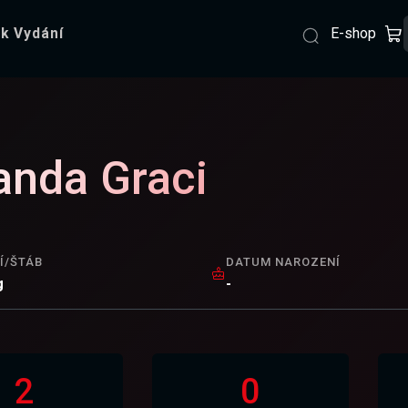
E-shop
k Vydání
anda Graci
Í/ŠTÁB
DATUM NAROZENÍ
g
-
2
0