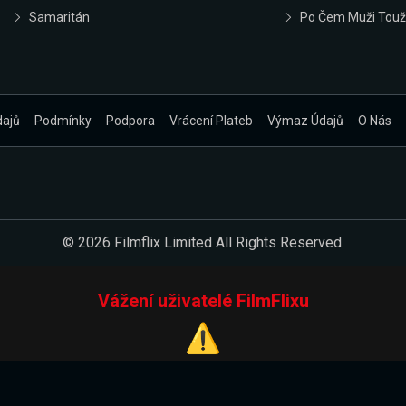
Samaritán
Po Čem Muži Touž
dajů
Podmínky
Podpora
Vrácení Plateb
Výmaz Údajů
O Nás
© 2026 Filmflix Limited All Rights Reserved.
Vážení uživatelé FilmFlixu
⚠️
Pracujeme na novém E-Shopu.
 verzi našeho E-Shopu. Do jeho spuštění vás prosíme, abyste s 