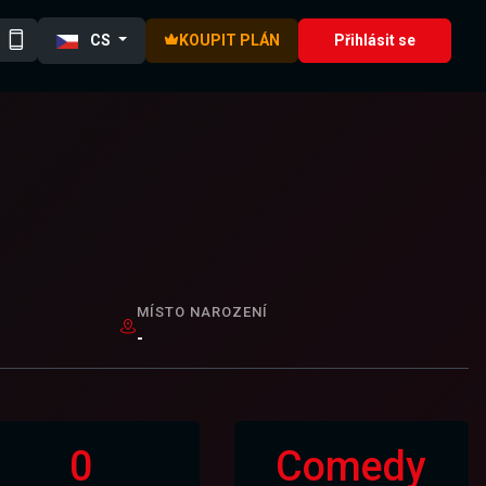
CS
KOUPIT PLÁN
Přihlásit se
MÍSTO NAROZENÍ
-
0
Comedy