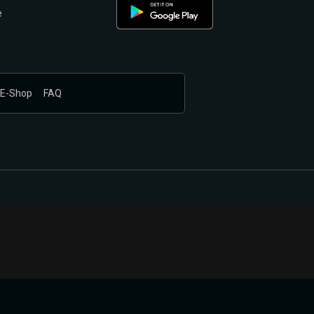
e
E-Shop
FAQ
nákupem produktů vyčkali.