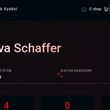
E-shop
k Vydání
va Schaffer
Í/ŠTÁB
DATUM NAROZENÍ
g
-
4
0