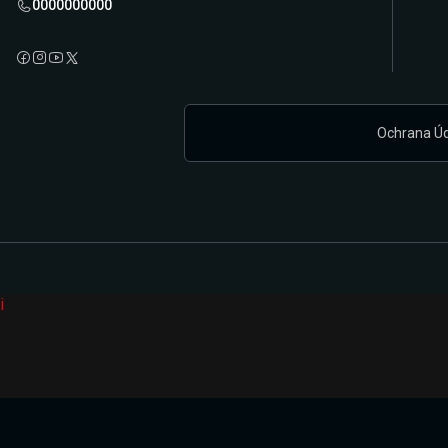
0000000000
Ochrana Ú
i
Připravujeme zcela novou