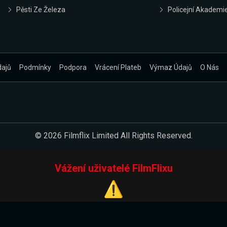
Pěsti Ze Železa
Policejní Akademi
dajů
Podmínky
Podpora
Vrácení Plateb
Výmaz Údajů
O Nás
© 2026 Filmflix Limited All Rights Reserved.
Vážení uživatelé FilmFlixu
⚠️
Pracujeme na novém E-Shopu.
 verzi našeho E-Shopu. Do jeho spuštění vás prosíme, abyste s 