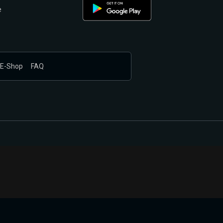
e
E-Shop
FAQ
nákupem produktů vyčkali.