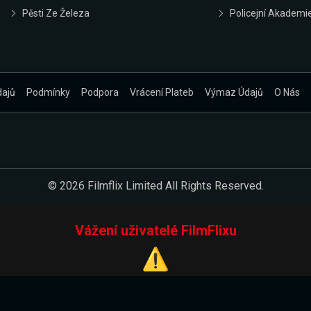
Pěsti Ze Železa
Policejní Akademi
dajů
Podmínky
Podpora
Vrácení Plateb
Výmaz Údajů
O Nás
© 2026 Filmflix Limited All Rights Reserved.
Vážení uživatelé FilmFlixu
⚠️
Pracujeme na novém E-Shopu.
 verzi našeho E-Shopu. Do jeho spuštění vás prosíme, abyste s 