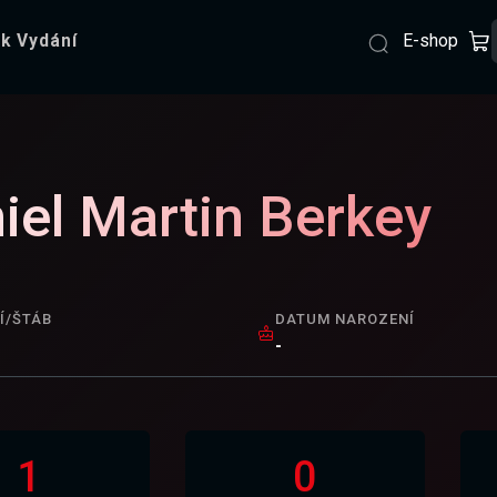
E-shop
k Vydání
iel Martin Berkey
Í/ŠTÁB
DATUM NAROZENÍ
-
1
0