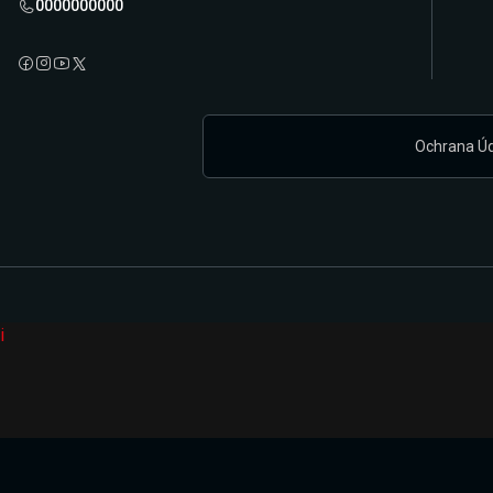
0000000000
Ochrana Ú
i
Připravujeme zcela novou