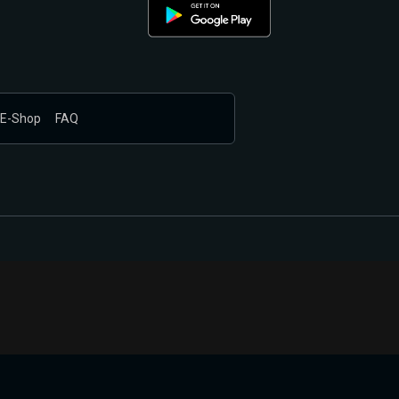
E-Shop
FAQ
nákupem produktů vyčkali.