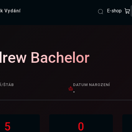
E-shop
k Vydání
rew Bachelor
Í/ŠTÁB
DATUM NAROZENÍ
-
5
0