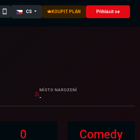
CS
KOUPIT PLÁN
Přihlásit se
MÍSTO NAROZENÍ
-
0
Comedy