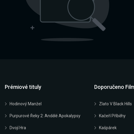
Prémiové tituly
Doporučeno Fil
Hodinový Manžel
Zlato V Black Hills
Purpurové Řeky 2: Andělé Apokalypsy
Kačeří Příběhy
Dvojí Hra
Kašpárek