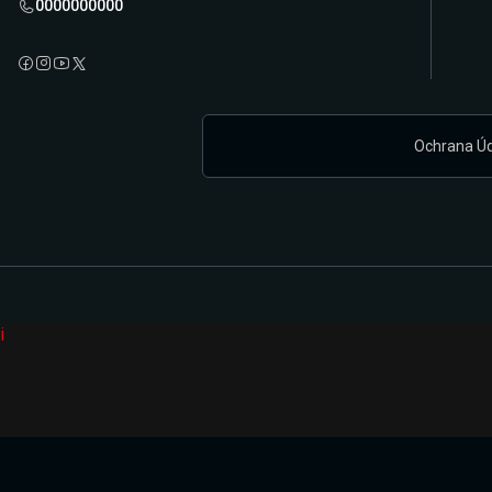
0000000000
Ochrana Ú
i
Připravujeme zcela novou