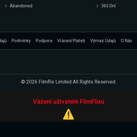
Abandoned
365 Dní
dajů
Podmínky
Podpora
Vrácení Plateb
Výmaz Údajů
O Nás
© 2026 Filmflix Limited All Rights Reserved.
Vážení uživatelé FilmFlixu
⚠️
Pracujeme na novém E-Shopu.
 verzi našeho E-Shopu. Do jeho spuštění vás prosíme, abyste s 