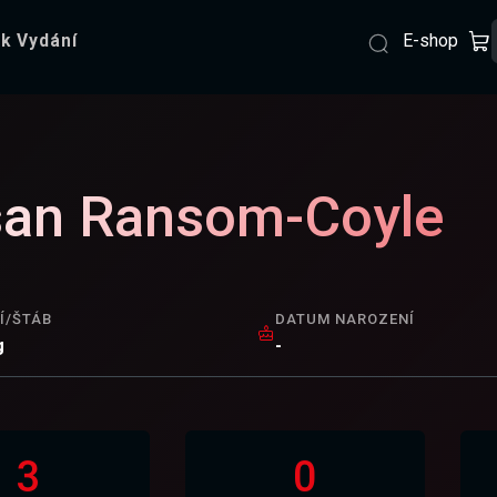
E-shop
k Vydání
an Ransom-Coyle
Í/ŠTÁB
DATUM NAROZENÍ
g
-
3
0