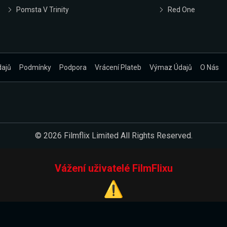
Pomsta V Trinity
Red One
dajů
Podmínky
Podpora
Vrácení Plateb
Výmaz Údajů
O Nás
© 2026 Filmflix Limited All Rights Reserved.
Vážení uživatelé FilmFlixu
⚠️
Pracujeme na novém E-Shopu.
 verzi našeho E-Shopu. Do jeho spuštění vás prosíme, abyste s 