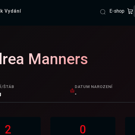
E-shop
k Vydání
rea Manners
Í/ŠTÁB
DATUM NAROZENÍ
g
-
2
0