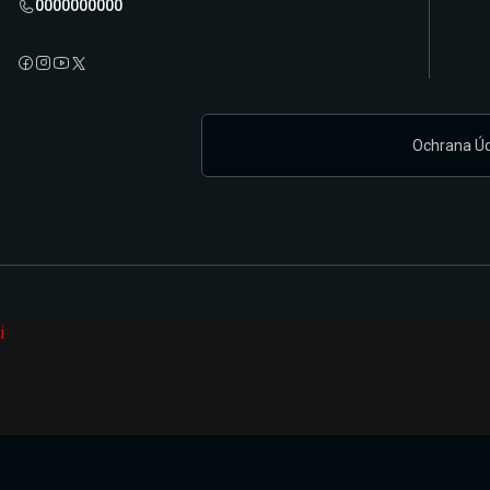
0000000000
Ochrana Ú
i
Připravujeme zcela novou