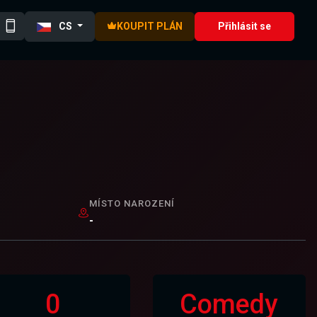
CS
KOUPIT PLÁN
Přihlásit se
MÍSTO NAROZENÍ
-
0
Comedy