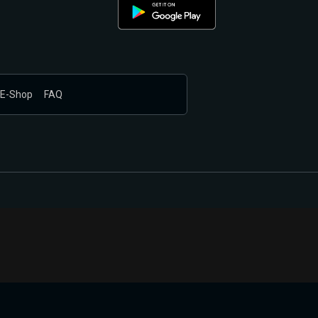
E-Shop
FAQ
nákupem produktů vyčkali.