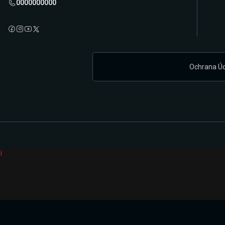
0000000000
Ochrana Ú
i
Připravujeme zcela novou