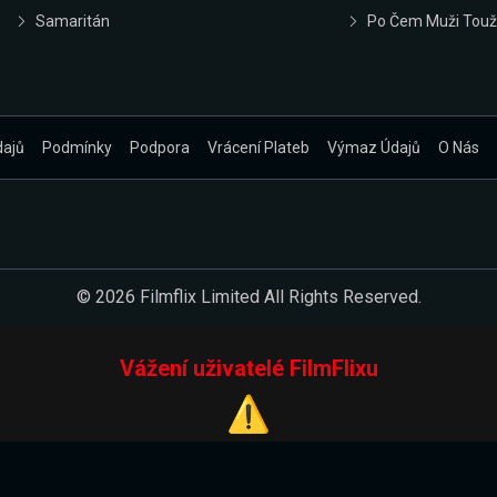
Samaritán
Po Čem Muži Touž
dajů
Podmínky
Podpora
Vrácení Plateb
Výmaz Údajů
O Nás
© 2026 Filmflix Limited All Rights Reserved.
Vážení uživatelé FilmFlixu
⚠️
Pracujeme na novém E-Shopu.
 verzi našeho E-Shopu. Do jeho spuštění vás prosíme, abyste s 