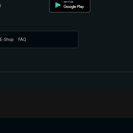
í
E-Shop
FAQ
nákupem produktů vyčkali.