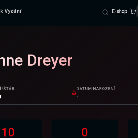
E-shop
k Vydání
nne Dreyer
Í/ŠTÁB
DATUM NAROZENÍ
g
-
10
0