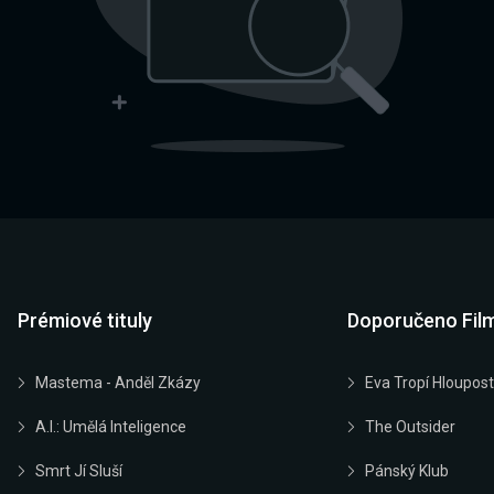
Prémiové tituly
Doporučeno Fil
Mastema - Anděl Zkázy
Eva Tropí Hloupost
A.I.: Umělá Inteligence
The Outsider
Smrt Jí Sluší
Pánský Klub