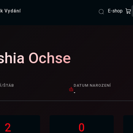
E-shop
k Vydání
shia Ochse
Í/ŠTÁB
DATUM NAROZENÍ
-
2
0