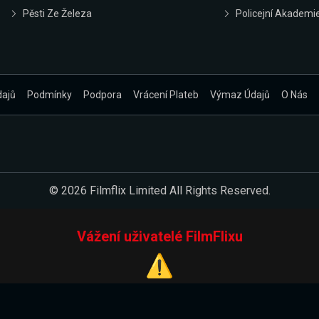
Pěsti Ze Železa
Policejní Akademi
dajů
Podmínky
Podpora
Vrácení Plateb
Výmaz Údajů
O Nás
© 2026 Filmflix Limited All Rights Reserved.
Vážení uživatelé FilmFlixu
⚠️
Pracujeme na novém E-Shopu.
 verzi našeho E-Shopu. Do jeho spuštění vás prosíme, abyste s 