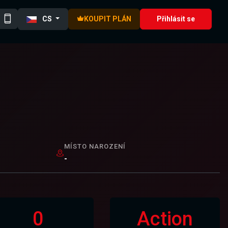
CS
KOUPIT PLÁN
Přihlásit se
MÍSTO NAROZENÍ
-
0
Action