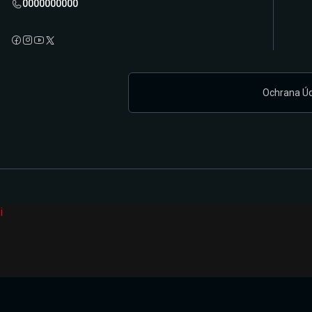
0000000000
Ochrana Ú
i
Připravujeme zcela novou