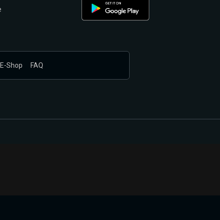
e
E-Shop
FAQ
nákupem produktů vyčkali.