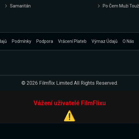
Samaritán
Po Čem Muži Touž
dajů
Podmínky
Podpora
Vrácení Plateb
Výmaz Údajů
O Nás
© 2026 Filmflix Limited All Rights Reserved.
Vážení uživatelé FilmFlixu
⚠️
Pracujeme na novém E-Shopu.
 verzi našeho E-Shopu. Do jeho spuštění vás prosíme, abyste s 