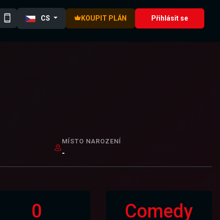
CS
KOUPIT PLÁN
Přihlásit se
MÍSTO NAROZENÍ
-
0
Comedy