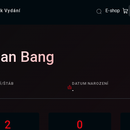
E-shop
k Vydání
ian Bang
Í/ŠTÁB
DATUM NAROZENÍ
-
2
0