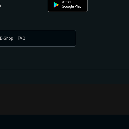
í
E-Shop
FAQ
nákupem produktů vyčkali.