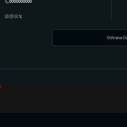
0000000000
Ochrana Ú
i
Připravujeme zcela novou