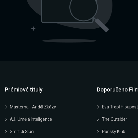
Prémiové tituly
Doporučeno Fil
Mastema - Anděl Zkázy
Eva Tropí Hloupost
A.I.: Umělá Inteligence
The Outsider
Smrt Jí Sluší
Pánský Klub