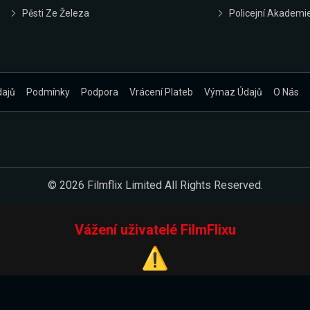
Pěsti Ze Železa
Policejní Akademi
dajů
Podmínky
Podpora
Vrácení Plateb
Výmaz Údajů
O Nás
© 2026 Filmflix Limited All Rights Reserved.
Vážení uživatelé FilmFlixu
⚠️
Pracujeme na novém E-Shopu.
 verzi našeho E-Shopu. Do jeho spuštění vás prosíme, abyste s 