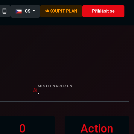
CS
KOUPIT PLÁN
Přihlásit se
MÍSTO NAROZENÍ
-
0
Action