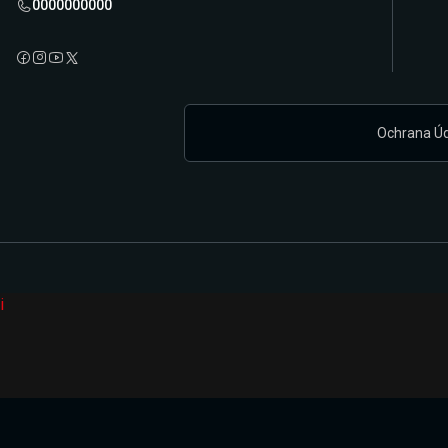
0000000000
Ochrana Ú
i
Připravujeme zcela novou