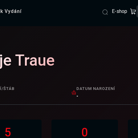
E-shop
k Vydání
je Traue
Í/ŠTÁB
DATUM NAROZENÍ
-
5
0