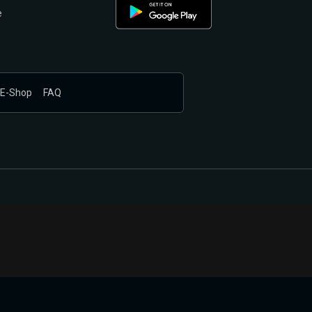
e
E-Shop
FAQ
nákupem produktů vyčkali.