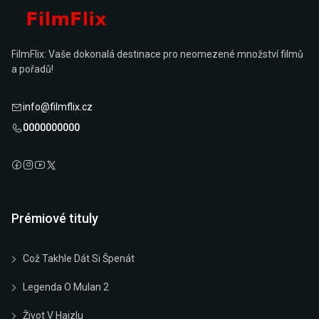
FilmFlix: Vaše dokonalá destinace pro neomezené množství filmů
a pořadů!
info@filmflix.cz
0000000000
Prémiové tituly
Což Takhle Dát Si Špenát
Legenda O Mulan 2
Život V Hajzlu