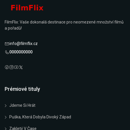
FilmFlix: Vaše dokonalá destinace pro neomezené množství filmů
a pořadů!
info@filmflix.cz
0000000000
Prémiové tituly
Jdeme Si Hrát
Puška, Která Dobyla Divoký Západ
Zakletý V Čase