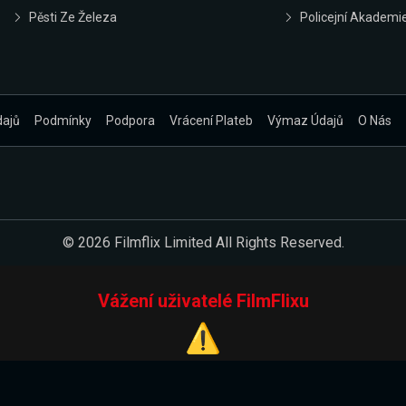
Pěsti Ze Železa
Policejní Akademi
dajů
Podmínky
Podpora
Vrácení Plateb
Výmaz Údajů
O Nás
© 2026 Filmflix Limited All Rights Reserved.
Vážení uživatelé FilmFlixu
⚠️
Pracujeme na novém E-Shopu.
 verzi našeho E-Shopu. Do jeho spuštění vás prosíme, abyste s 