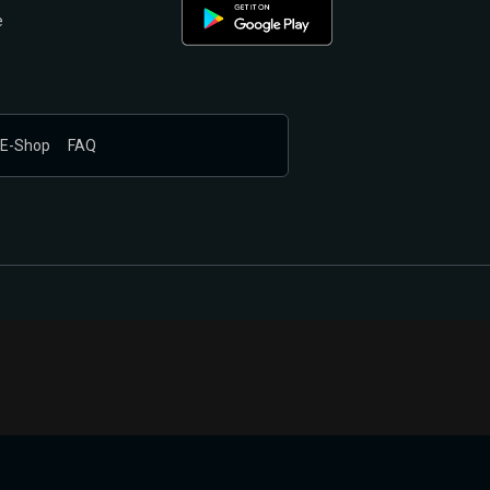
e
E-Shop
FAQ
nákupem produktů vyčkali.