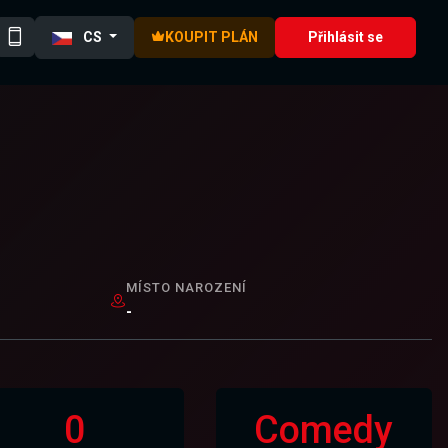
CS
KOUPIT PLÁN
Přihlásit se
MÍSTO NAROZENÍ
-
0
Comedy