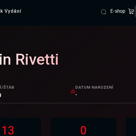
E-shop
k Vydání
in Rivetti
Í/ŠTÁB
DATUM NAROZENÍ
g
-
13
0