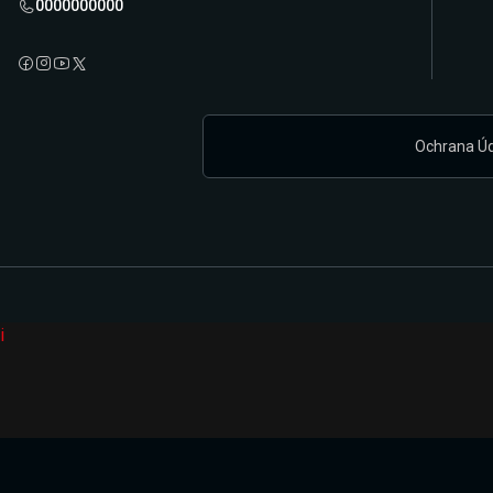
0000000000
Ochrana Ú
i
Připravujeme zcela novou