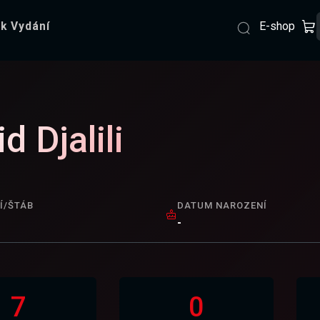
E-shop
k Vydání
d Djalili
Í/ŠTÁB
DATUM NAROZENÍ
-
7
0