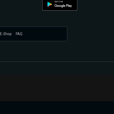
E-Shop
FAQ
nákupem produktů vyčkali.