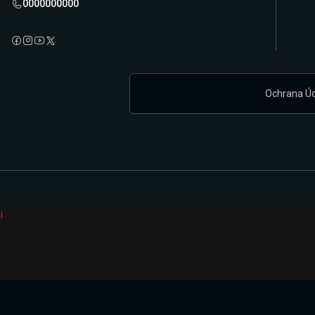
0000000000
Ochrana Ú
i
Připravujeme zcela novou