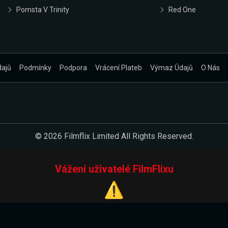
Pomsta V Trinity
Red One
dajů
Podmínky
Podpora
Vrácení Plateb
Výmaz Údajů
O Nás
© 2026 Filmflix Limited All Rights Reserved.
Vážení uživatelé FilmFlixu
⚠️
Pracujeme na novém E-Shopu.
 verzi našeho E-Shopu. Do jeho spuštění vás prosíme, abyste s 