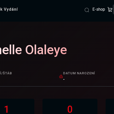
E-shop
k Vydání
elle Olaleye
Í/ŠTÁB
DATUM NAROZENÍ
-
1
0