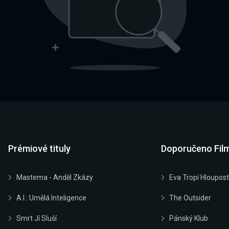
Prémiové tituly
Doporučeno Fil
Mastema - Anděl Zkázy
Eva Tropí Hloupost
A.I.: Umělá Inteligence
The Outsider
Smrt Jí Sluší
Pánský Klub