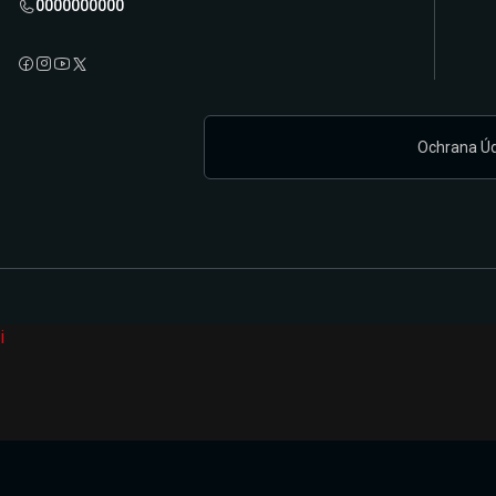
0000000000
Ochrana Ú
i
Připravujeme zcela novou