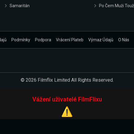
Samaritán
Po Čem Muži Touž
dajů
Podmínky
Podpora
Vrácení Plateb
Výmaz Údajů
O Nás
© 2026 Filmflix Limited All Rights Reserved.
Vážení uživatelé FilmFlixu
⚠️
Pracujeme na novém E-Shopu.
 verzi našeho E-Shopu. Do jeho spuštění vás prosíme, abyste s 