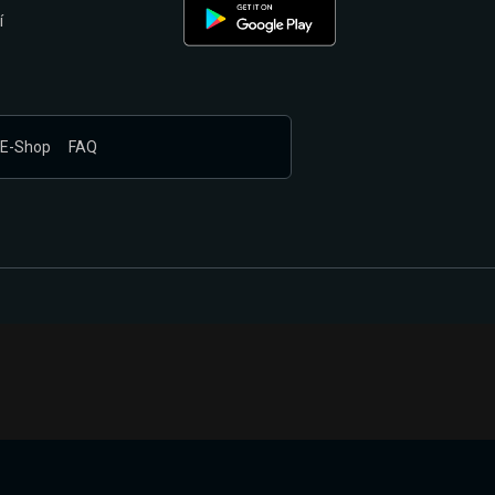
í
E-Shop
FAQ
nákupem produktů vyčkali.