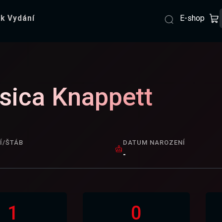
E-shop
k Vydání
sica Knappett
Í/ŠTÁB
DATUM NAROZENÍ
-
1
0