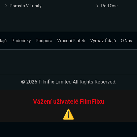
Pomsta V Trinity
Red One
dajů
Podmínky
Podpora
Vrácení Plateb
Výmaz Údajů
O Nás
© 2026 Filmflix Limited All Rights Reserved.
Vážení uživatelé FilmFlixu
⚠️
Pracujeme na novém E-Shopu.
 verzi našeho E-Shopu. Do jeho spuštění vás prosíme, abyste s 