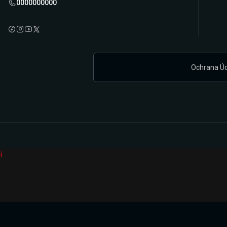
0000000000
Ochrana Ú
i
Připravujeme zcela novou