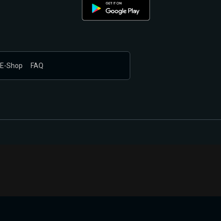
E-Shop
FAQ
nákupem produktů vyčkali.