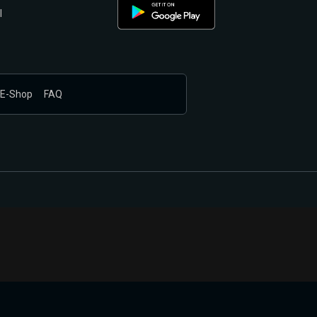
l
E-Shop
FAQ
nákupem produktů vyčkali.