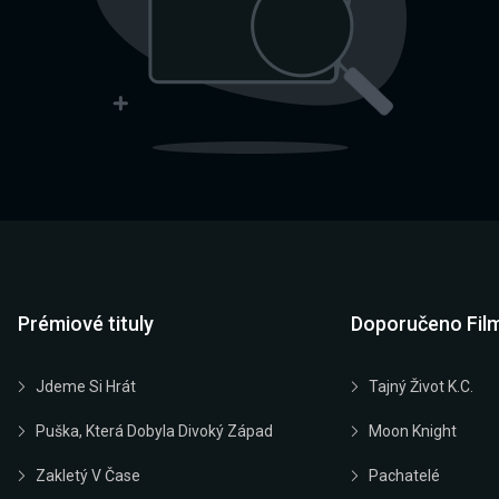
Prémiové tituly
Doporučeno Fil
Jdeme Si Hrát
Tajný Život K.C.
Puška, Která Dobyla Divoký Západ
Moon Knight
Zakletý V Čase
Pachatelé