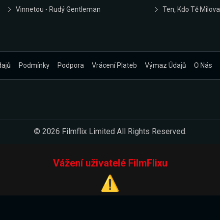
Vinnetou - Rudý Gentleman
Ten, Kdo Tě Milova
dajů
Podmínky
Podpora
Vrácení Plateb
Výmaz Údajů
O Nás
© 2026 Filmflix Limited All Rights Reserved.
Vážení uživatelé FilmFlixu
⚠️
Pracujeme na novém E-Shopu.
 verzi našeho E-Shopu. Do jeho spuštění vás prosíme, abyste s 