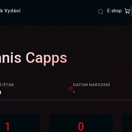
E-shop
k Vydání
nis Capps
Í/ŠTÁB
DATUM NAROZENÍ
g
-
1
0