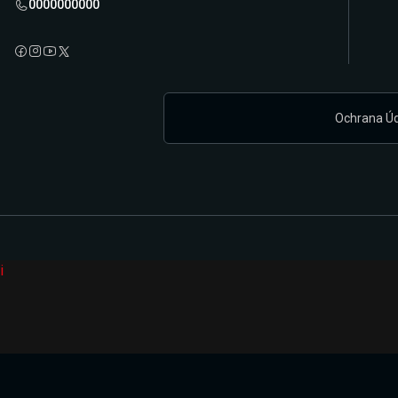
0000000000
Ochrana Ú
i
Připravujeme zcela novou