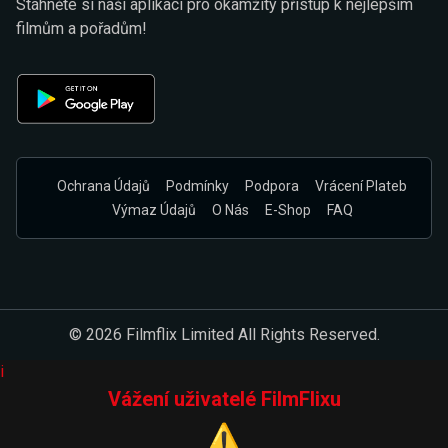
Stáhněte si naši aplikaci pro okamžitý přístup k nejlepším
filmům a pořadům!
Ochrana Údajů
Podmínky
Podpora
Vrácení Plateb
Výmaz Údajů
O Nás
E-Shop
FAQ
© 2026 Filmflix Limited All Rights Reserved.
i
Vážení uživatelé FilmFlixu
⚠️