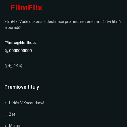
FilmFlix: Vaše dokonalá destinace pro neomezené množství filmů
a pořadů!
info@filmflix.cz
0000000000
Prémiové tituly
U Nás V Kocourkově
Zeť
Mulan