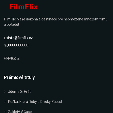
FilmFlix: Vaše dokonalá destinace pro neomezené množství filmů
a pořadů!
info@filmflix.cz
0000000000
Prémiové tituly
Jdeme Si Hrát
Puška, Která Dobyla Divoký Západ
Zakletý V Čase